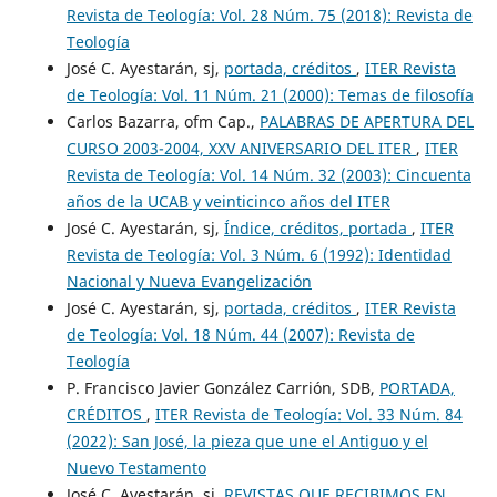
Revista de Teología: Vol. 28 Núm. 75 (2018): Revista de
Teología
José C. Ayestarán, sj,
portada, créditos
,
ITER Revista
de Teología: Vol. 11 Núm. 21 (2000): Temas de filosofía
Carlos Bazarra, ofm Cap.,
PALABRAS DE APERTURA DEL
CURSO 2003-2004, XXV ANIVERSARIO DEL ITER
,
ITER
Revista de Teología: Vol. 14 Núm. 32 (2003): Cincuenta
años de la UCAB y veinticinco años del ITER
José C. Ayestarán, sj,
Índice, créditos, portada
,
ITER
Revista de Teología: Vol. 3 Núm. 6 (1992): Identidad
Nacional y Nueva Evangelización
José C. Ayestarán, sj,
portada, créditos
,
ITER Revista
de Teología: Vol. 18 Núm. 44 (2007): Revista de
Teología
P. Francisco Javier González Carrión, SDB,
PORTADA,
CRÉDITOS
,
ITER Revista de Teología: Vol. 33 Núm. 84
(2022): San José, la pieza que une el Antiguo y el
Nuevo Testamento
José C. Ayestarán, sj,
REVISTAS QUE RECIBIMOS EN