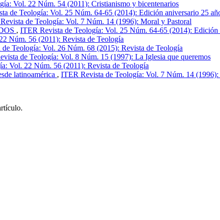
ía: Vol. 22 Núm. 54 (2011): Cristianismo y bicentenarios
ta de Teología: Vol. 25 Núm. 64-65 (2014): Edición aniversario 25 año
Revista de Teología: Vol. 7 Núm. 14 (1996): Moral y Pastoral
ADOS
,
ITER Revista de Teología: Vol. 25 Núm. 64-65 (2014): Edición a
 22 Núm. 56 (2011): Revista de Teología
 de Teología: Vol. 26 Núm. 68 (2015): Revista de Teología
vista de Teología: Vol. 8 Núm. 15 (1997): La Iglesia que queremos
a: Vol. 22 Núm. 56 (2011): Revista de Teología
de latinoamérica
,
ITER Revista de Teología: Vol. 7 Núm. 14 (1996): 
rtículo.