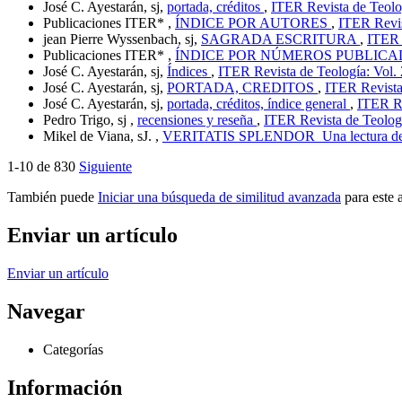
José C. Ayestarán, sj,
portada, créditos
,
ITER Revista de Teolog
Publicaciones ITER* ,
ÍNDICE POR AUTORES
,
ITER Revis
jean Pierre Wyssenbach, sj,
SAGRADA ESCRITURA
,
ITER 
Publicaciones ITER* ,
ÍNDICE POR NÚMEROS PUBLIC
José C. Ayestarán, sj,
Índices
,
ITER Revista de Teología: Vol.
José C. Ayestarán, sj,
PORTADA, CREDITOS
,
ITER Revista
José C. Ayestarán, sj,
portada, créditos, índice general
,
ITER Re
Pedro Trigo, sj ,
recensiones y reseña
,
ITER Revista de Teologí
Mikel de Viana, sJ. ,
VERITATIS SPLENDOR Una lectura des
1-10 de 830
Siguiente
También puede
Iniciar una búsqueda de similitud avanzada
para este a
Enviar un artículo
Enviar un artículo
Navegar
Categorías
Información