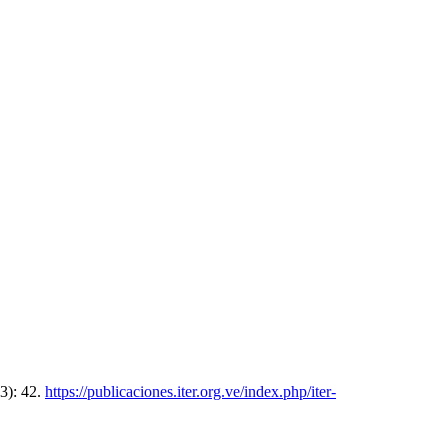
3): 42.
https://publicaciones.iter.org.ve/index.php/iter-