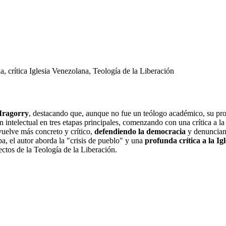
ia, crítica Iglesia Venezolana, Teología de la Liberación
Iragorry
, destacando que, aunque no fue un teólogo académico, su prof
 intelectual en tres etapas principales, comenzando con una crítica a la c
vuelve más concreto y crítico,
defendiendo la democracia
y denunciand
apa, el autor aborda la "crisis de pueblo" y una
profunda crítica a la Ig
ectos de la Teología de la Liberación.