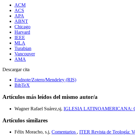
ACM
ACS
APA
ABNT
Chicago
Harvard
IEEE
MLA
Turabian
Vancouver
AMA
Descargar cita
Endnote/Zotero/Mendeley (RIS)
BibTeX
Artículos más leídos del mismo autor/a
Wagner Rafael Suárez,sj,
IGLESIA LATINOAMERICANA:
Artículos similares
Félix Moracho, s.j,
Comentarios
,
ITER Revista de Teología: V