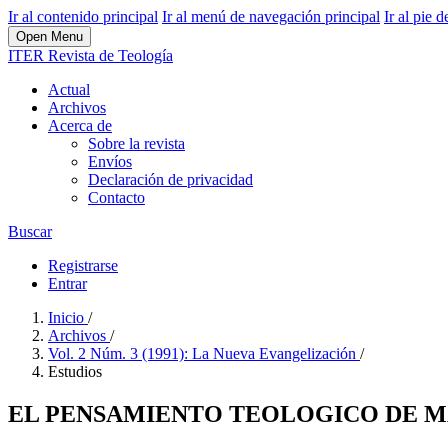
Ir al contenido principal
Ir al menú de navegación principal
Ir al pie d
Open Menu
ITER Revista de Teología
Actual
Archivos
Acerca de
Sobre la revista
Envíos
Declaración de privacidad
Contacto
Buscar
Registrarse
Entrar
Inicio
/
Archivos
/
Vol. 2 Núm. 3 (1991): La Nueva Evangelización
/
Estudios
EL PENSAMIENTO TEOLOGICO DE M