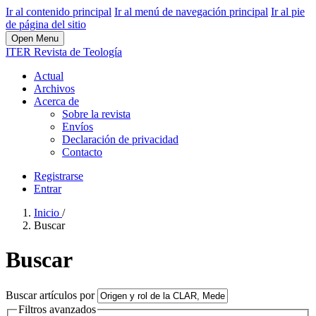
Ir al contenido principal
Ir al menú de navegación principal
Ir al pie
de página del sitio
Open Menu
ITER Revista de Teología
Actual
Archivos
Acerca de
Sobre la revista
Envíos
Declaración de privacidad
Contacto
Registrarse
Entrar
Inicio
/
Buscar
Buscar
Buscar artículos por
Filtros avanzados