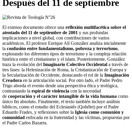
Después del 11 de septiembre
El extenso documento ofrece una
reflexión multifacética sobre el
atentado del 11 de septiembre de 2001
y sus profundas
implicaciones a nivel global, con contribuciones de varios
académicos. El profesor Enrique Alí González analiza inicialmente
la
confusión entre fundamentalismo, pobreza y terrorismo
,
explorando los diferentes tipos de terrorismo y la compleja relación
histórica entre el cristianismo y el islam. Posteriormente, González
traza la evolución del
Imaginario Colectivo Occidental
a través de
tres fases: la Helenización de Roma, la Cristianización de Europa y
la Secularización de Occidente, destacando el rol de la
Imaginación
Creadora
en la articulación social. Por otro lado, el Padre Pedro
Trigo aborda el evento desde una perspectiva ética y teológica,
contrastando la
espiral de violencia
con la necesidad
de
cooperación y el carácter intangible de la vida humana
como
único fin absoluto. Finalmente, el texto también incluye análisis
bíblicos, como el estudio del Eclesiastés (Qohélet) por el Padre
Eduardo Frades, y reflexiones sobre la
Iglesia como comunión y
comunidad
enfocada en la fraternidad y las víctimas, propuestas por
el Padre Carlos Bazarra.