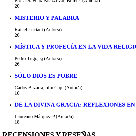
Prof. Dr. Félix Palazzi von Büren* (Autor/a)
20
MISTERIO Y PALABRA
Rafael Luciani (Autor/a)
26
MÍSTICA Y PROFECÍA EN LA VIDA RELIG
Pedro Trigo, sj (Autor/a)
26
SÓLO DIOS ES POBRE
Carlos Bazarra, ofm Cap. (Autor/a)
10
DE LA DIVINA GRACIA: REFLEXIONES E
Laureano Márquez P (Autor/a)
18
RECENSIONES Y RESEÑAS