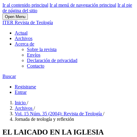
Ir al contenido principal
Ir al menú de navegación principal
Ir al pie
de página del sitio
Open Menu
ITER Revista de Teología
Actual
Archivos
Acerca de
Sobre la revista
Envíos
Declaración de privacidad
Contacto
Buscar
Registrarse
Entrar
Inicio
/
Archivos
/
Vol. 15 Núm. 35 (2004): Revista de Teología
/
Jornada de teología y reflexión
EL LAICADO EN LA IGLESIA