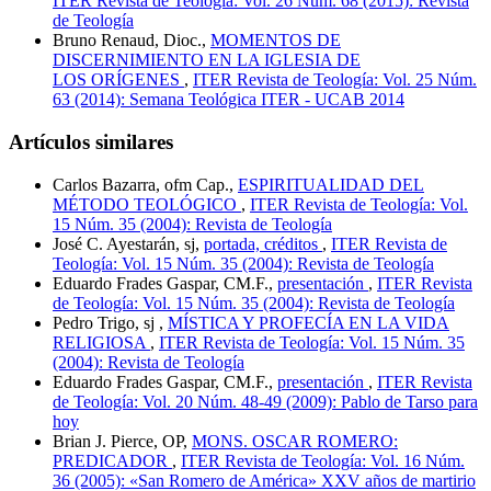
ITER Revista de Teología: Vol. 26 Núm. 68 (2015): Revista
de Teología
Bruno Renaud, Dioc.,
MOMENTOS DE
DISCERNIMIENTO EN LA IGLESIA DE
LOS ORÍGENES
,
ITER Revista de Teología: Vol. 25 Núm.
63 (2014): Semana Teológica ITER - UCAB 2014
Artículos similares
Carlos Bazarra, ofm Cap.,
ESPIRITUALIDAD DEL
MÉTODO TEOLÓGICO
,
ITER Revista de Teología: Vol.
15 Núm. 35 (2004): Revista de Teología
José C. Ayestarán, sj,
portada, créditos
,
ITER Revista de
Teología: Vol. 15 Núm. 35 (2004): Revista de Teología
Eduardo Frades Gaspar, CM.F.,
presentación
,
ITER Revista
de Teología: Vol. 15 Núm. 35 (2004): Revista de Teología
Pedro Trigo, sj ,
MÍSTICA Y PROFECÍA EN LA VIDA
RELIGIOSA
,
ITER Revista de Teología: Vol. 15 Núm. 35
(2004): Revista de Teología
Eduardo Frades Gaspar, CM.F.,
presentación
,
ITER Revista
de Teología: Vol. 20 Núm. 48-49 (2009): Pablo de Tarso para
hoy
Brian J. Pierce, OP,
MONS. OSCAR ROMERO:
PREDICADOR
,
ITER Revista de Teología: Vol. 16 Núm.
36 (2005): «San Romero de América» XXV años de martirio