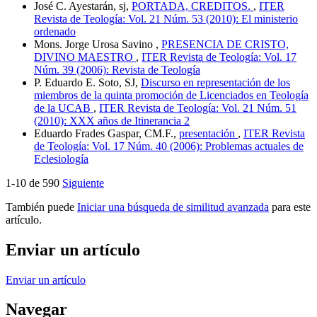
José C. Ayestarán, sj,
PORTADA, CREDITOS.
,
ITER
Revista de Teología: Vol. 21 Núm. 53 (2010): El ministerio
ordenado
Mons. Jorge Urosa Savino ,
PRESENCIA DE CRISTO,
DIVINO MAESTRO
,
ITER Revista de Teología: Vol. 17
Núm. 39 (2006): Revista de Teología
P. Eduardo E. Soto, SJ,
Discurso en representación de los
miembros de la quinta promoción de Licenciados en Teología
de la UCAB
,
ITER Revista de Teología: Vol. 21 Núm. 51
(2010): XXX años de Itinerancia 2
Eduardo Frades Gaspar, CM.F.,
presentación
,
ITER Revista
de Teología: Vol. 17 Núm. 40 (2006): Problemas actuales de
Eclesiología
1-10 de 590
Siguiente
También puede
Iniciar una búsqueda de similitud avanzada
para este
artículo.
Enviar un artículo
Enviar un artículo
Navegar