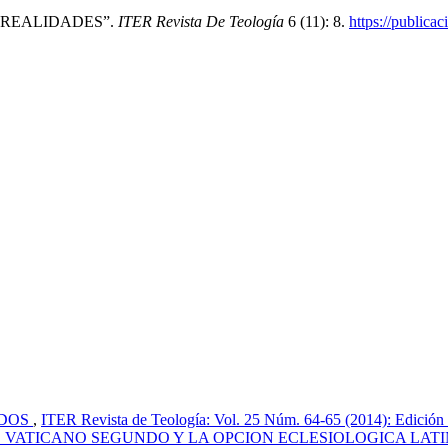
AS REALIDADES”.
ITER Revista De Teología
6 (11): 8.
https://publicac
ADOS
,
ITER Revista de Teología: Vol. 25 Núm. 64-65 (2014): Edición a
O VATICANO SEGUNDO Y LA OPCION ECLESIOLOGICA LAT