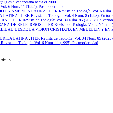
: Iglesia Venezolana hacia el 2000
 Vol. 6 Núm. 11 (1995): Postmodernidad
IO EN AMERICA LATINA
,
ITER Revista de Teología: Vol. 6 Núm.
A LATINA
,
ITER Revista de Teología: Vol. 4 Núm. 8 (1993): En tor
GURAL
,
ITER Revista de Teología: Vol. 34 Núm. 85 (2023): Universida
ANA DE RELIGIOSOS
,
ITER Revista de Teología: Vol. 2 Núm. 4 
ALIDAD DESDE LA VISIÓN CRISTIANA EN MEDELLÍN Y EN
ÉRICA LATINA
,
ITER Revista de Teología: Vol. 34 Núm. 85 (2023):
Revista de Teología: Vol. 6 Núm. 11 (1995): Postmodernidad
rtículo.