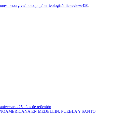
iones.iter.org.ve/index.php/iter-teologia/article/view/450
.
niversario 25 años de reflexión
INOAMERICANA EN MEDELLIN, PUEBLA Y SANTO