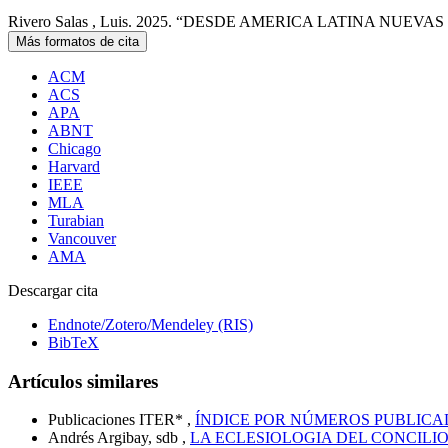
Rivero Salas , Luis. 2025. “DESDE AMERICA LATINA NUEV
Más formatos de cita
ACM
ACS
APA
ABNT
Chicago
Harvard
IEEE
MLA
Turabian
Vancouver
AMA
Descargar cita
Endnote/Zotero/Mendeley (RIS)
BibTeX
Artículos similares
Publicaciones ITER* ,
ÍNDICE POR NÚMEROS PUBLIC
Andrés Argibay, sdb ,
LA ECLESIOLOGIA DEL CONCILI