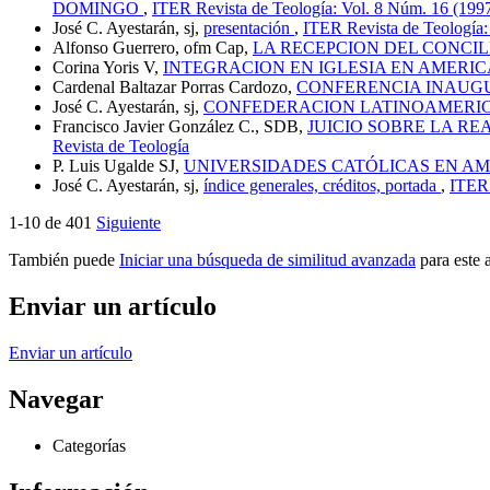
DOMINGO
,
ITER Revista de Teología: Vol. 8 Núm. 16 (1997)
José C. Ayestarán, sj,
presentación
,
ITER Revista de Teología:
Alfonso Guerrero, ofm Cap,
LA RECEPCION DEL CONCIL
Corina Yoris V,
INTEGRACION EN IGLESIA EN AMERIC
Cardenal Baltazar Porras Cardozo,
CONFERENCIA INAU
José C. Ayestarán, sj,
CONFEDERACION LATINOAMERIC
Francisco Javier González C., SDB,
JUICIO SOBRE LA RE
Revista de Teología
P. Luis Ugalde SJ,
UNIVERSIDADES CATÓLICAS EN AM
José C. Ayestarán, sj,
índice generales, créditos, portada
,
ITER 
1-10 de 401
Siguiente
También puede
Iniciar una búsqueda de similitud avanzada
para este a
Enviar un artículo
Enviar un artículo
Navegar
Categorías