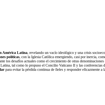
en América Latina
, revelando un vacío ideológico y una crisis socioe
nes políticas
, con la Iglesia Católica emergiendo, casi por inercia, co
d, ante los desafíos actuales como el crecimiento de otras denominaciones
atina, tal como lo propuso el Concilio Vaticano II y las conferencias 
lar
para evitar la pérdida continua de fieles y responder eficazmente a l