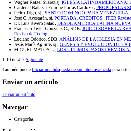
Wagner Rafael Suárez,sj,
IGLESIA LATINOAMERICANA:
Cardenal Baltazar Enrique Porras Cardozo ,
PROPUESTAS S
Pedro Trigo, sj ,
SANTO DOMINGO PARA VENEZUELA
José C. Ayestarán, sj,
PORTADA, CREDITOS
,
ITER Revista
Dr. Luis Rivero Salas ,
DESDE AMERICA LATINA NUEV
Francisco Javier González C., SDB,
JUICIO SOBRE LA RE
Revista de Teología
Luciano Odorico, SDB,
ANÁLISIS DE LA IGLESIA EN M
Jesús María Aguirre, sj ,
GENESIS Y EVOLUCION DE LA 
MIGUEL MATOS, sj,
LOS ULTIMOS PASOS PREVIOS A
1-10 de 417
Siguiente
También puede
Iniciar una búsqueda de similitud avanzada
para este a
Enviar un artículo
Enviar un artículo
Navegar
Categorías