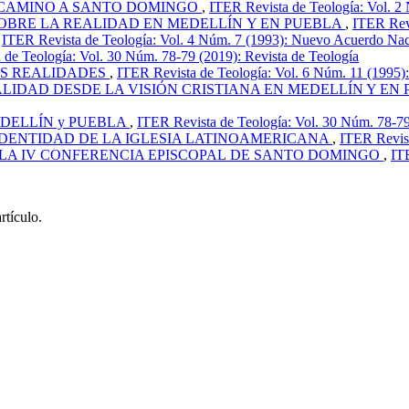
 CAMINO A SANTO DOMINGO
,
ITER Revista de Teología: Vol. 2
OBRE LA REALIDAD EN MEDELLÍN Y EN PUEBLA
,
ITER Revi
,
ITER Revista de Teología: Vol. 4 Núm. 7 (1993): Nuevo Acuerdo Nacio
 de Teología: Vol. 30 Núm. 78-79 (2019): Revista de Teología
AS REALIDADES
,
ITER Revista de Teología: Vol. 6 Núm. 11 (1995)
ALIDAD DESDE LA VISIÓN CRISTIANA EN MEDELLÍN Y EN
EDELLÍN y PUEBLA
,
ITER Revista de Teología: Vol. 30 Núm. 78-79
IDENTIDAD DE LA IGLESIA LATINOAMERICANA
,
ITER Revist
 LA IV CONFERENCIA EPISCOPAL DE SANTO DOMINGO
,
IT
rtículo.