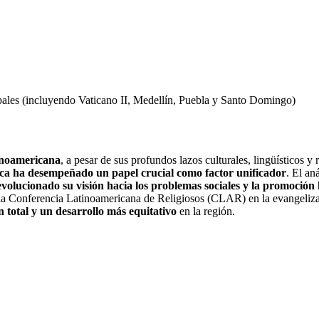
opales (incluyendo Vaticano II, Medellín, Puebla y Santo Domingo)
tinoamericana
, a pesar de sus profundos lazos culturales, lingüísticos y
lica ha desempeñado un papel crucial como factor unificador
. El an
evolucionado su visión hacia los problemas sociales y la promoció
o de la Conferencia Latinoamericana de Religiosos (CLAR) en la evangel
n total y un desarrollo más equitativo
en la región.