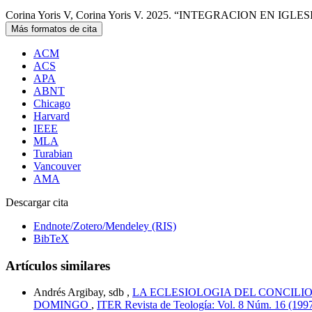
Corina Yoris V, Corina Yoris V. 2025. “INTEGRACION EN IG
Más formatos de cita
ACM
ACS
APA
ABNT
Chicago
Harvard
IEEE
MLA
Turabian
Vancouver
AMA
Descargar cita
Endnote/Zotero/Mendeley (RIS)
BibTeX
Artículos similares
Andrés Argibay, sdb ,
LA ECLESIOLOGIA DEL CONCILI
DOMINGO
,
ITER Revista de Teología: Vol. 8 Núm. 16 (1997)