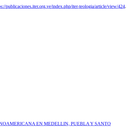
ps://publicaciones.iter.org.ve/index.php/iter-teologia/article/view/424
.
INOAMERICANA EN MEDELLIN, PUEBLA Y SANTO