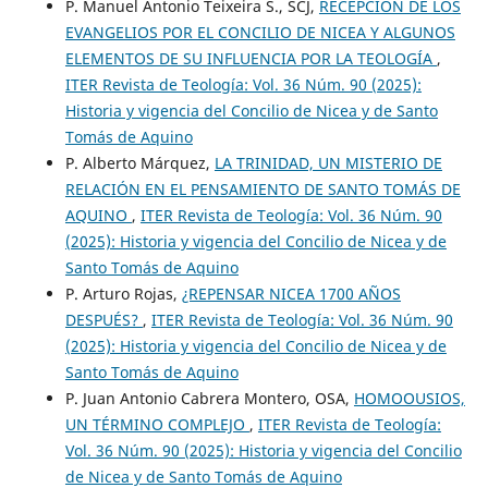
P. Manuel Antonio Teixeira S., SCJ,
RECEPCIÓN DE LOS
EVANGELIOS POR EL CONCILIO DE NICEA Y ALGUNOS
ELEMENTOS DE SU INFLUENCIA POR LA TEOLOGÍA
,
ITER Revista de Teología: Vol. 36 Núm. 90 (2025):
Historia y vigencia del Concilio de Nicea y de Santo
Tomás de Aquino
P. Alberto Márquez,
LA TRINIDAD, UN MISTERIO DE
RELACIÓN EN EL PENSAMIENTO DE SANTO TOMÁS DE
AQUINO
,
ITER Revista de Teología: Vol. 36 Núm. 90
(2025): Historia y vigencia del Concilio de Nicea y de
Santo Tomás de Aquino
P. Arturo Rojas,
¿REPENSAR NICEA 1700 AÑOS
DESPUÉS?
,
ITER Revista de Teología: Vol. 36 Núm. 90
(2025): Historia y vigencia del Concilio de Nicea y de
Santo Tomás de Aquino
P. Juan Antonio Cabrera Montero, OSA,
HOMOOUSIOS,
UN TÉRMINO COMPLEJO
,
ITER Revista de Teología:
Vol. 36 Núm. 90 (2025): Historia y vigencia del Concilio
de Nicea y de Santo Tomás de Aquino