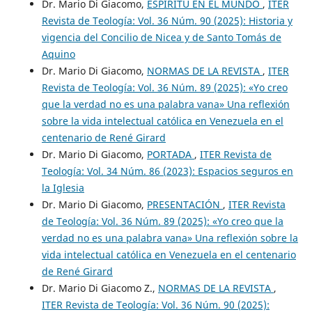
Dr. Mario Di Giacomo,
ESPÍRITU EN EL MUNDO
,
ITER
Revista de Teología: Vol. 36 Núm. 90 (2025): Historia y
vigencia del Concilio de Nicea y de Santo Tomás de
Aquino
Dr. Mario Di Giacomo,
NORMAS DE LA REVISTA
,
ITER
Revista de Teología: Vol. 36 Núm. 89 (2025): «Yo creo
que la verdad no es una palabra vana» Una reflexión
sobre la vida intelectual católica en Venezuela en el
centenario de René Girard
Dr. Mario Di Giacomo,
PORTADA
,
ITER Revista de
Teología: Vol. 34 Núm. 86 (2023): Espacios seguros en
la Iglesia
Dr. Mario Di Giacomo,
PRESENTACIÓN
,
ITER Revista
de Teología: Vol. 36 Núm. 89 (2025): «Yo creo que la
verdad no es una palabra vana» Una reflexión sobre la
vida intelectual católica en Venezuela en el centenario
de René Girard
Dr. Mario Di Giacomo Z.,
NORMAS DE LA REVISTA
,
ITER Revista de Teología: Vol. 36 Núm. 90 (2025):