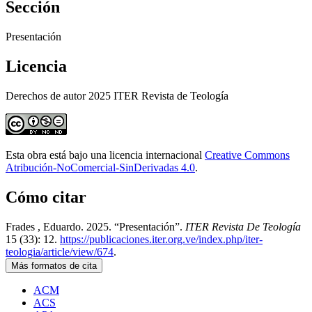
Sección
Presentación
Licencia
Derechos de autor 2025 ITER Revista de Teología
Esta obra está bajo una licencia internacional
Creative Commons
Atribución-NoComercial-SinDerivadas 4.0
.
Cómo citar
Frades , Eduardo. 2025. “Presentación”.
ITER Revista De Teología
15 (33): 12.
https://publicaciones.iter.org.ve/index.php/iter-
teologia/article/view/674
.
Más formatos de cita
ACM
ACS