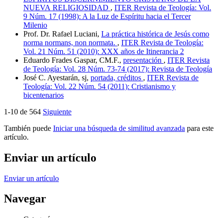
NUEVA RELIGIOSIDAD
,
ITER Revista de Teología: Vol.
9 Núm. 17 (1998): A la Luz de Espíritu hacia el Tercer
Milenio
Prof. Dr. Rafael Luciani,
La práctica histórica de Jesús como
norma normans, non normata.
,
ITER Revista de Teología:
Vol. 21 Núm. 51 (2010): XXX años de Itinerancia 2
Eduardo Frades Gaspar, CM.F.,
presentación
,
ITER Revista
de Teología: Vol. 28 Núm. 73-74 (2017): Revista de Teología
José C. Ayestarán, sj,
portada, créditos
,
ITER Revista de
Teología: Vol. 22 Núm. 54 (2011): Cristianismo y
bicentenarios
1-10 de 564
Siguiente
También puede
Iniciar una búsqueda de similitud avanzada
para este
artículo.
Enviar un artículo
Enviar un artículo
Navegar