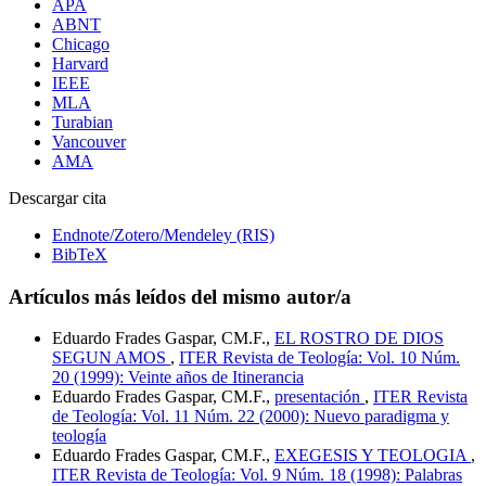
APA
ABNT
Chicago
Harvard
IEEE
MLA
Turabian
Vancouver
AMA
Descargar cita
Endnote/Zotero/Mendeley (RIS)
BibTeX
Artículos más leídos del mismo autor/a
Eduardo Frades Gaspar, CM.F.,
EL ROSTRO DE DIOS
SEGUN AMOS
,
ITER Revista de Teología: Vol. 10 Núm.
20 (1999): Veinte años de Itinerancia
Eduardo Frades Gaspar, CM.F.,
presentación
,
ITER Revista
de Teología: Vol. 11 Núm. 22 (2000): Nuevo paradigma y
teología
Eduardo Frades Gaspar, CM.F.,
EXEGESIS Y TEOLOGIA
,
ITER Revista de Teología: Vol. 9 Núm. 18 (1998): Palabras