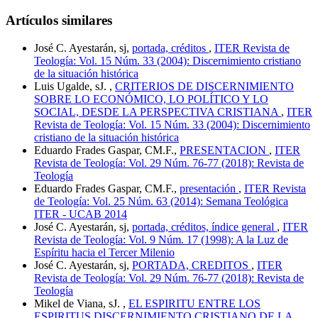
Artículos similares
José C. Ayestarán, sj,
portada, créditos
,
ITER Revista de
Teología: Vol. 15 Núm. 33 (2004): Discernimiento cristiano
de la situación histórica
Luis Ugalde, sJ. ,
CRITERIOS DE DISCERNIMIENTO
SOBRE LO ECONÓMICO, LO POLÍTICO Y LO
SOCIAL, DESDE LA PERSPECTIVA CRISTIANA
,
ITER
Revista de Teología: Vol. 15 Núm. 33 (2004): Discernimiento
cristiano de la situación histórica
Eduardo Frades Gaspar, CM.F.,
PRESENTACION
,
ITER
Revista de Teología: Vol. 29 Núm. 76-77 (2018): Revista de
Teología
Eduardo Frades Gaspar, CM.F.,
presentación
,
ITER Revista
de Teología: Vol. 25 Núm. 63 (2014): Semana Teológica
ITER - UCAB 2014
José C. Ayestarán, sj,
portada, créditos, índice general
,
ITER
Revista de Teología: Vol. 9 Núm. 17 (1998): A la Luz de
Espíritu hacia el Tercer Milenio
José C. Ayestarán, sj,
PORTADA, CREDITOS
,
ITER
Revista de Teología: Vol. 29 Núm. 76-77 (2018): Revista de
Teología
Mikel de Viana, sJ. ,
EL ESPIRITU ENTRE LOS
ESPIRITUS DISCERNIMIENTO CRISTIANO DE LA