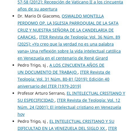
57-58 (2012): Recepción de Vaticano II a los cincuenta
años de su apertura
Dr. Mario Di Giacomo,
OSWALDO MONTILLA
PERDOMO OP. LA IGLESIA PARROQUIAL DE LA SATA
CRUZ Y NUESTRA SEÑORA DE LA CANDELARIA DE
CARACAS
,
ITER Revista de Teología: Vol. 36 Núm. 89
(2025): «Yo creo que la verdad no es una palabra
vana» Una reflexión sobre la vida intelectual católica
en Venezuela en el centenario de René Girard
Pedro Trigo, sj ,
A LOS CINCUENTA AÑOS DE
UN DOCUMENTO DE TRABAJO
,
ITER Revista de
Teología: Vol. 31 Núm. 80-81 (2019): Edición 40
aniversario del ITER (1979-2019)
Profesor Arturo Serrano,
EL INTELECTUAL CRISTIANO Y
SU ESPECIFICIDAD
,
ITER Revista de Teología: Vol. 12
Núm. 24 (2001): El intelectual cristiano en Venezuela
hoy
Pedro Trigo, sj ,
EL INTELECTUAL CRISTIANO Y SU
DIFICULTAD EN LA VENEZUELA DEL SIGLO XX
,
ITER