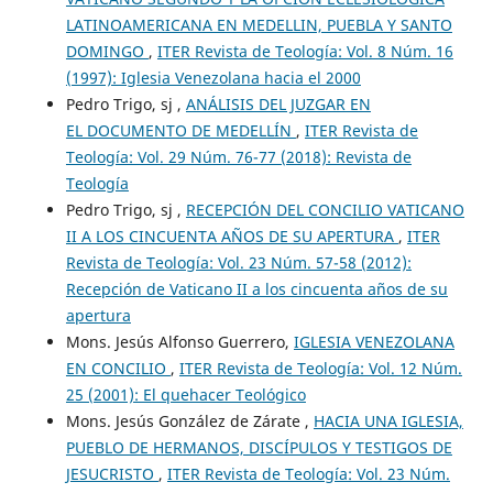
LATINOAMERICANA EN MEDELLIN, PUEBLA Y SANTO
DOMINGO
,
ITER Revista de Teología: Vol. 8 Núm. 16
(1997): Iglesia Venezolana hacia el 2000
Pedro Trigo, sj ,
ANÁLISIS DEL JUZGAR EN
EL DOCUMENTO DE MEDELLÍN
,
ITER Revista de
Teología: Vol. 29 Núm. 76-77 (2018): Revista de
Teología
Pedro Trigo, sj ,
RECEPCIÓN DEL CONCILIO VATICANO
II A LOS CINCUENTA AÑOS DE SU APERTURA
,
ITER
Revista de Teología: Vol. 23 Núm. 57-58 (2012):
Recepción de Vaticano II a los cincuenta años de su
apertura
Mons. Jesús Alfonso Guerrero,
IGLESIA VENEZOLANA
EN CONCILIO
,
ITER Revista de Teología: Vol. 12 Núm.
25 (2001): El quehacer Teológico
Mons. Jesús González de Zárate ,
HACIA UNA IGLESIA,
PUEBLO DE HERMANOS, DISCÍPULOS Y TESTIGOS DE
JESUCRISTO
,
ITER Revista de Teología: Vol. 23 Núm.