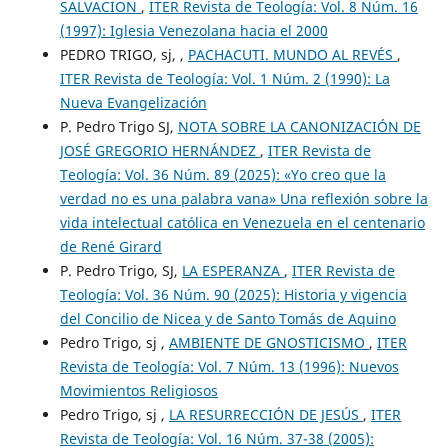
SALVACION
,
ITER Revista de Teología: Vol. 8 Núm. 16
(1997): Iglesia Venezolana hacia el 2000
PEDRO TRIGO, sj, ,
PACHACUTI. MUNDO AL REVÉS
,
ITER Revista de Teología: Vol. 1 Núm. 2 (1990): La
Nueva Evangelización
P. Pedro Trigo SJ,
NOTA SOBRE LA CANONIZACIÓN DE
JOSÉ GREGORIO HERNÁNDEZ
,
ITER Revista de
Teología: Vol. 36 Núm. 89 (2025): «Yo creo que la
verdad no es una palabra vana» Una reflexión sobre la
vida intelectual católica en Venezuela en el centenario
de René Girard
P. Pedro Trigo, SJ,
LA ESPERANZA
,
ITER Revista de
Teología: Vol. 36 Núm. 90 (2025): Historia y vigencia
del Concilio de Nicea y de Santo Tomás de Aquino
Pedro Trigo, sj ,
AMBIENTE DE GNOSTICISMO
,
ITER
Revista de Teología: Vol. 7 Núm. 13 (1996): Nuevos
Movimientos Religiosos
Pedro Trigo, sj ,
LA RESURRECCIÓN DE JESÚS
,
ITER
Revista de Teología: Vol. 16 Núm. 37-38 (2005):