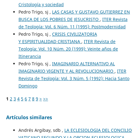
Cristología y sociedad
Pedro Trigo, sj ,
LAS CASAS Y GUSTAVO GUTIERREZ EN
BUSCA DE LOS POBRES DE JESUCRISTO
,
ITER Revista
de Teología: Vol. 6 Núm. 11 (1995): Postmodernidad
Pedro Trigo, sj ,
CRISIS CIVILIZATORIA
Y ESPIRITUALIDAD CRISTIANA
,
ITER Revista de
Teología: Vol. 10 Núm. 20 (1999): Veinte años de
Itinerancia
Pedro Trigo, sj ,
IMAGINARIO ALTERNATIVO AL
IMAGINARIO VIGENTE Y AL REVOLUCIONARIO
,
ITER
Revista de Teología: Vol. 3 Núm. 5 (1992): Hacia Santo
Domingo
1
2
3
4
5
6
7
8
9
>
>>
Artículos similares
Andrés Argibay, sdb ,
LA ECLESIOLOGIA DEL CONCILIO
VATICANO SEGUNDO Y LA OPCION ECLESIOLOGICA