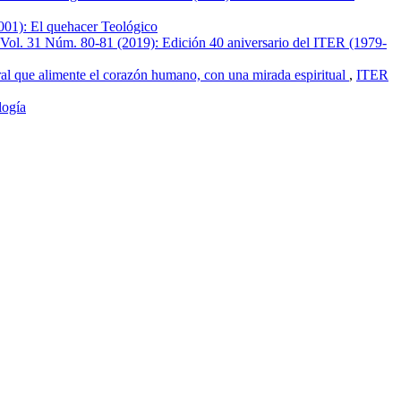
001): El quehacer Teológico
Vol. 31 Núm. 80-81 (2019): Edición 40 aniversario del ITER (1979-
oral que alimente el corazón humano, con una mirada espiritual
,
ITER
logía