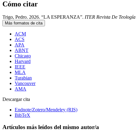
Cómo citar
Trigo, Pedro. 2026. “LA ESPERANZA”.
ITER Revista De Teología
Más formatos de cita
ACM
ACS
APA
ABNT
Chicago
Harvard
IEEE
MLA
Turabian
Vancouver
AMA
Descargar cita
Endnote/Zotero/Mendeley (RIS)
BibTeX
Artículos más leídos del mismo autor/a