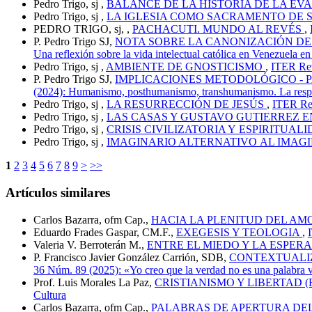
Pedro Trigo, sj ,
BALANCE DE LA HISTORIA DE LA E
Pedro Trigo, sj ,
LA IGLESIA COMO SACRAMENTO DE 
PEDRO TRIGO, sj, ,
PACHACUTI. MUNDO AL REVÉS
,
P. Pedro Trigo SJ,
NOTA SOBRE LA CANONIZACIÓN D
Una reflexión sobre la vida intelectual católica en Venezuela e
Pedro Trigo, sj ,
AMBIENTE DE GNOSTICISMO
,
ITER Rev
P. Pedro Trigo SJ,
IMPLICACIONES METODOLÓGICO - 
(2024): Humanismo, posthumanismo, transhumanismo. La respue
Pedro Trigo, sj ,
LA RESURRECCIÓN DE JESÚS
,
ITER Rev
Pedro Trigo, sj ,
LAS CASAS Y GUSTAVO GUTIERREZ E
Pedro Trigo, sj ,
CRISIS CIVILIZATORIA Y ESPIRITUAL
Pedro Trigo, sj ,
IMAGINARIO ALTERNATIVO AL IMAG
1
2
3
4
5
6
7
8
9
>
>>
Artículos similares
Carlos Bazarra, ofm Cap.,
HACIA LA PLENITUD DEL AM
Eduardo Frades Gaspar, CM.F.,
EXEGESIS Y TEOLOGIA
,
Valeria V. Berroterán M.,
ENTRE EL MIEDO Y LA ESPER
P. Francisco Javier González Carrión, SDB,
CONTEXTUALIZ
36 Núm. 89 (2025): «Yo creo que la verdad no es una palabra va
Prof. Luis Morales La Paz,
CRISTIANISMO Y LIBERTAD (
Cultura
Carlos Bazarra, ofm Cap.,
PALABRAS DE APERTURA DEL 