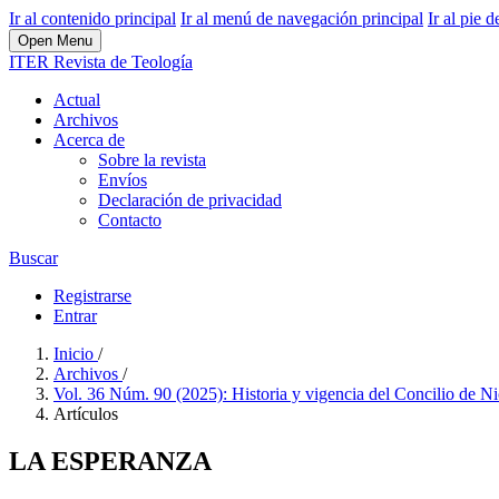
Ir al contenido principal
Ir al menú de navegación principal
Ir al pie d
Open Menu
ITER Revista de Teología
Actual
Archivos
Acerca de
Sobre la revista
Envíos
Declaración de privacidad
Contacto
Buscar
Registrarse
Entrar
Inicio
/
Archivos
/
Vol. 36 Núm. 90 (2025): Historia y vigencia del Concilio de 
Artículos
LA ESPERANZA