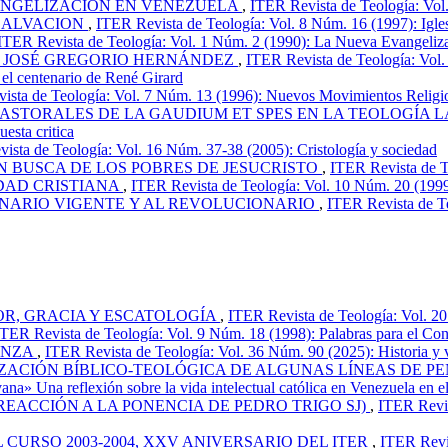
VANGELIZACION EN VENEZUELA
,
ITER Revista de Teología: Vol
SALVACION
,
ITER Revista de Teología: Vol. 8 Núm. 16 (1997): Igle
ITER Revista de Teología: Vol. 1 Núm. 2 (1990): La Nueva Evangeliz
E JOSÉ GREGORIO HERNÁNDEZ
,
ITER Revista de Teología: Vol.
n el centenario de René Girard
ista de Teología: Vol. 7 Núm. 13 (1996): Nuevos Movimientos Religi
PASTORALES DE LA GAUDIUM ET SPES EN LA TEOLOGÍA
sta critica
ista de Teología: Vol. 16 Núm. 37-38 (2005): Cristología y sociedad
N BUSCA DE LOS POBRES DE JESUCRISTO
,
ITER Revista de T
IDAD CRISTIANA
,
ITER Revista de Teología: Vol. 10 Núm. 20 (1999)
INARIO VIGENTE Y AL REVOLUCIONARIO
,
ITER Revista de T
OR, GRACIA Y ESCATOLOGÍA
,
ITER Revista de Teología: Vol. 2
ITER Revista de Teología: Vol. 9 Núm. 18 (1998): Palabras para el Con
ANZA
,
ITER Revista de Teología: Vol. 36 Núm. 90 (2025): Historia y
ACIÓN BÍBLICO-TEOLÓGICA DE ALGUNAS LÍNEAS DE P
na» Una reflexión sobre la vida intelectual católica en Venezuela en e
REACCIÓN A LA PONENCIA DE PEDRO TRIGO SJ)
,
ITER Revis
CURSO 2003-2004, XXV ANIVERSARIO DEL ITER
,
ITER Revis