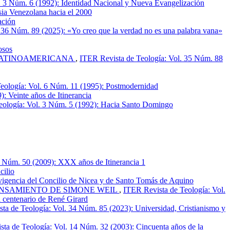
. 3 Núm. 6 (1992): Identidad Nacional y Nueva Evangelización
sia Venezolana hacia el 2000
ación
 36 Núm. 89 (2025): «Yo creo que la verdad no es una palabra vana»
osos
 LATINOAMERICANA
,
ITER Revista de Teología: Vol. 35 Núm. 88
eología: Vol. 6 Núm. 11 (1995): Postmodernidad
: Veinte años de Itinerancia
eología: Vol. 3 Núm. 5 (1992): Hacia Santo Domingo
0 Núm. 50 (2009): XXX años de Itinerancia 1
cilio
 vigencia del Concilio de Nicea y de Santo Tomás de Aquino
ENSAMIENTO DE SIMONE WEIL
,
ITER Revista de Teología: Vol.
l centenario de René Girard
ta de Teología: Vol. 34 Núm. 85 (2023): Universidad, Cristianismo y
ta de Teología: Vol. 14 Núm. 32 (2003): Cincuenta años de la