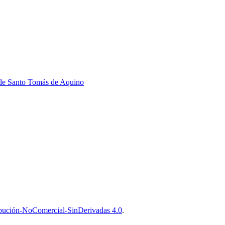
y de Santo Tomás de Aquino
bución-NoComercial-SinDerivadas 4.0
.