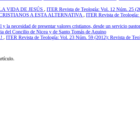
LA VIDA DE JESÚS
,
ITER Revista de Teología: Vol. 12 Núm. 25 (2
CRISTIANOS A ESTA ALTERNATIVA
,
ITER Revista de Teología: 
y la necesidad de presentar valores cristianos, desde un servicio past
cia del Concilio de Nicea y de Santo Tomás de Aquino
Z!
,
ITER Revista de Teología: Vol. 23 Núm. 59 (2012): Revista de Teo
rtículo.