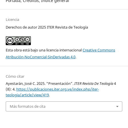
Portada, Créditos, Índice general
Licencia
Derechos de autor 2025 ITER Revista de Teología
Esta obra está bajo una licencia internacional
Creative Commons
Atribución-NoComercial-SinDerivadas 4.0
.
Cómo citar
Ayestarán, José C. 2025. “Presentación”.
ITER Revista De Teología
4
(8): 4.
https://publicaciones.iter.org.ve/index.php/iter-
teologia/article/view/419
.
Más formatos de cita