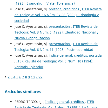
(1995): Evangelium Viate (Tolerancia)
José C. Ayestarán, sj,
portada, crediticos
,
ITER Revista
de Teología: Vol. 16 Núm. 37-38 (2005): Cristología y
sociedad
José C. Ayestarán, sj,
presentación
,
ITER Revista de
Teología: Vol. 3 Núm. 6 (1992): Identidad Nacional y
Nueva Evangelización
José C. Ayestarán, sj,
presentación
,
ITER Revista de
Teología: Vol. 6 Núm. 11 (1995): Postmodernidad
José C. Ayestarán, sj,
índice general, créditos, portada
,
ITER Revista de Teología: Vol. 5 Núm. 10 (1994):
Veritatis Splendor
1
2
3
4
5
6
7
8
9
10
>
>>
Artículos similares
PEDRO TRIGO, sj, ,
Índice general, créditos
,
ITER
Revista de Teología: Vol. 2 Núm. 3 (1991): La Nueva