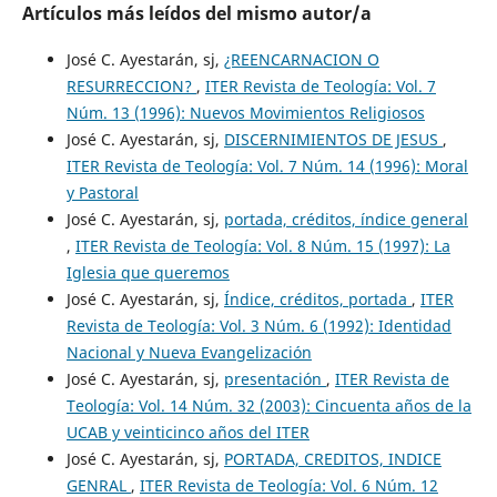
Artículos más leídos del mismo autor/a
José C. Ayestarán, sj,
¿REENCARNACION O
RESURRECCION?
,
ITER Revista de Teología: Vol. 7
Núm. 13 (1996): Nuevos Movimientos Religiosos
José C. Ayestarán, sj,
DISCERNIMIENTOS DE JESUS
,
ITER Revista de Teología: Vol. 7 Núm. 14 (1996): Moral
y Pastoral
José C. Ayestarán, sj,
portada, créditos, índice general
,
ITER Revista de Teología: Vol. 8 Núm. 15 (1997): La
Iglesia que queremos
José C. Ayestarán, sj,
Índice, créditos, portada
,
ITER
Revista de Teología: Vol. 3 Núm. 6 (1992): Identidad
Nacional y Nueva Evangelización
José C. Ayestarán, sj,
presentación
,
ITER Revista de
Teología: Vol. 14 Núm. 32 (2003): Cincuenta años de la
UCAB y veinticinco años del ITER
José C. Ayestarán, sj,
PORTADA, CREDITOS, INDICE
GENRAL
,
ITER Revista de Teología: Vol. 6 Núm. 12