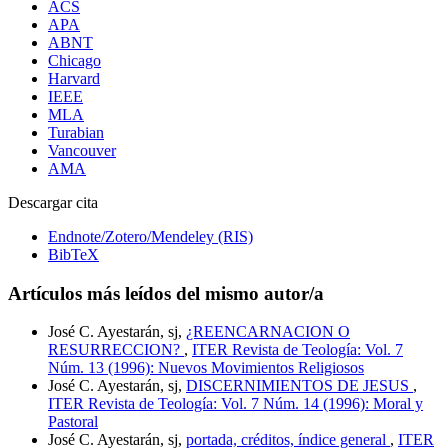
ACS
APA
ABNT
Chicago
Harvard
IEEE
MLA
Turabian
Vancouver
AMA
Descargar cita
Endnote/Zotero/Mendeley (RIS)
BibTeX
Artículos más leídos del mismo autor/a
José C. Ayestarán, sj,
¿REENCARNACION O
RESURRECCION?
,
ITER Revista de Teología: Vol. 7
Núm. 13 (1996): Nuevos Movimientos Religiosos
José C. Ayestarán, sj,
DISCERNIMIENTOS DE JESUS
,
ITER Revista de Teología: Vol. 7 Núm. 14 (1996): Moral y
Pastoral
José C. Ayestarán, sj,
portada, créditos, índice general
,
ITER