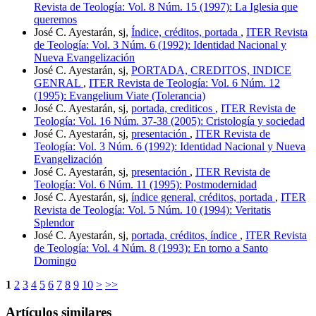
Revista de Teología: Vol. 8 Núm. 15 (1997): La Iglesia que
queremos
José C. Ayestarán, sj,
Índice, créditos, portada
,
ITER Revista
de Teología: Vol. 3 Núm. 6 (1992): Identidad Nacional y
Nueva Evangelización
José C. Ayestarán, sj,
PORTADA, CREDITOS, INDICE
GENRAL
,
ITER Revista de Teología: Vol. 6 Núm. 12
(1995): Evangelium Viate (Tolerancia)
José C. Ayestarán, sj,
portada, crediticos
,
ITER Revista de
Teología: Vol. 16 Núm. 37-38 (2005): Cristología y sociedad
José C. Ayestarán, sj,
presentación
,
ITER Revista de
Teología: Vol. 3 Núm. 6 (1992): Identidad Nacional y Nueva
Evangelización
José C. Ayestarán, sj,
presentación
,
ITER Revista de
Teología: Vol. 6 Núm. 11 (1995): Postmodernidad
José C. Ayestarán, sj,
índice general, créditos, portada
,
ITER
Revista de Teología: Vol. 5 Núm. 10 (1994): Veritatis
Splendor
José C. Ayestarán, sj,
portada, créditos, índice
,
ITER Revista
de Teología: Vol. 4 Núm. 8 (1993): En torno a Santo
Domingo
1
2
3
4
5
6
7
8
9
10
>
>>
Artículos similares