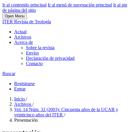
Ir al contenido principal
Ir al menú de navegación principal
Ir al pie
de página del sitio
Open Menu
ITER Revista de Teología
Actual
Archivos
Acerca de
Sobre la revista
Envíos
Declaración de privacidad
Contacto
Buscar
Registrarse
Entrar
Inicio
/
Archivos
/
Vol. 14 Núm. 32 (2003): Cincuenta años de la UCAB y
veinticinco años del ITER
/
Presentación