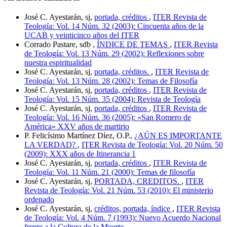
José C. Ayestarán, sj,
portada, créditos
,
ITER Revista de
Teología: Vol. 14 Núm. 32 (2003): Cincuenta años de la
UCAB y veinticinco años del ITER
Corrado Pastare, sdb ,
ÍNDICE DE TEMAS
,
ITER Revista
de Teología: Vol. 13 Núm. 29 (2002): Reflexiones sobre
nuestra espiritualidad
José C. Ayestarán, sj,
portada, créditos.
,
ITER Revista de
Teología: Vol. 13 Núm. 28 (2002): Temas de Filosofía
José C. Ayestarán, sj,
portada, créditos
,
ITER Revista de
Teología: Vol. 15 Núm. 35 (2004): Revista de Teología
José C. Ayestarán, sj,
portada, créditos
,
ITER Revista de
Teología: Vol. 16 Núm. 36 (2005): «San Romero de
América» XXV años de martirio
P. Felicísimo Martínez Díez, O.P.,
¿AÚN ES IMPORTANTE
LA VERDAD?
,
ITER Revista de Teología: Vol. 20 Núm. 50
(2009): XXX años de Itinerancia 1
José C. Ayestarán, sj,
portada, créditos
,
ITER Revista de
Teología: Vol. 11 Núm. 21 (2000): Temas de filosofía
José C. Ayestarán, sj,
PORTADA, CREDITOS.
,
ITER
Revista de Teología: Vol. 21 Núm. 53 (2010): El ministerio
ordenado
José C. Ayestarán, sj,
créditos, portada, índice
,
ITER Revista
de Teología: Vol. 4 Núm. 7 (1993): Nuevo Acuerdo Nacional
frente a la Cultura de la Muerte