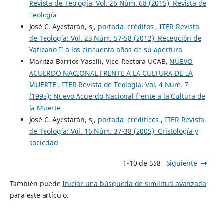
Revista de Teología: Vol. 26 Núm. 68 (2015): Revista de
Teología
José C. Ayestarán, sj,
portada, créditos
,
ITER Revista
de Teología: Vol. 23 Núm. 57-58 (2012): Recepción de
Vaticano II a los cincuenta años de su apertura
Maritza Barrios Yaselli, Vice-Rectora UCAB,
NUEVO
ACUERDO NACIONAL FRENTE A LA CULTURA DE LA
MUERTE
,
ITER Revista de Teología: Vol. 4 Núm. 7
(1993): Nuevo Acuerdo Nacional frente a la Cultura de
la Muerte
José C. Ayestarán, sj,
portada, crediticos
,
ITER Revista
de Teología: Vol. 16 Núm. 37-38 (2005): Cristología y
sociedad
1-10 de 558
Siguiente
También puede
Iniciar una búsqueda de similitud avanzada
para este artículo.