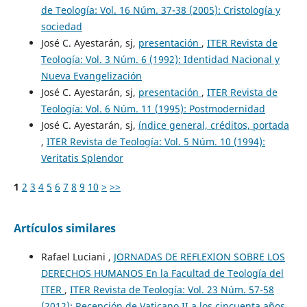
de Teología: Vol. 16 Núm. 37-38 (2005): Cristología y
sociedad
José C. Ayestarán, sj,
presentación
,
ITER Revista de
Teología: Vol. 3 Núm. 6 (1992): Identidad Nacional y
Nueva Evangelización
José C. Ayestarán, sj,
presentación
,
ITER Revista de
Teología: Vol. 6 Núm. 11 (1995): Postmodernidad
José C. Ayestarán, sj,
índice general, créditos, portada
,
ITER Revista de Teología: Vol. 5 Núm. 10 (1994):
Veritatis Splendor
1
2
3
4
5
6
7
8
9
10
>
>>
Artículos similares
Rafael Luciani ,
JORNADAS DE REFLEXION SOBRE LOS
DERECHOS HUMANOS En la Facultad de Teología del
ITER
,
ITER Revista de Teología: Vol. 23 Núm. 57-58
(2012): Recepción de Vaticano II a los cincuenta años