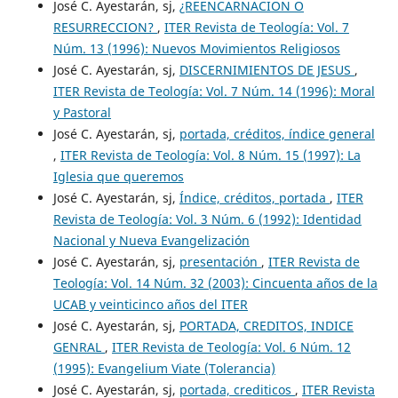
José C. Ayestarán, sj,
¿REENCARNACION O
RESURRECCION?
,
ITER Revista de Teología: Vol. 7
Núm. 13 (1996): Nuevos Movimientos Religiosos
José C. Ayestarán, sj,
DISCERNIMIENTOS DE JESUS
,
ITER Revista de Teología: Vol. 7 Núm. 14 (1996): Moral
y Pastoral
José C. Ayestarán, sj,
portada, créditos, índice general
,
ITER Revista de Teología: Vol. 8 Núm. 15 (1997): La
Iglesia que queremos
José C. Ayestarán, sj,
Índice, créditos, portada
,
ITER
Revista de Teología: Vol. 3 Núm. 6 (1992): Identidad
Nacional y Nueva Evangelización
José C. Ayestarán, sj,
presentación
,
ITER Revista de
Teología: Vol. 14 Núm. 32 (2003): Cincuenta años de la
UCAB y veinticinco años del ITER
José C. Ayestarán, sj,
PORTADA, CREDITOS, INDICE
GENRAL
,
ITER Revista de Teología: Vol. 6 Núm. 12
(1995): Evangelium Viate (Tolerancia)
José C. Ayestarán, sj,
portada, crediticos
,
ITER Revista