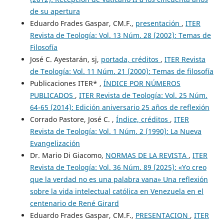
de su apertura
Eduardo Frades Gaspar, CM.F.,
presentación
,
ITER
Revista de Teología: Vol. 13 Núm. 28 (2002): Temas de
Filosofía
José C. Ayestarán, sj,
portada, créditos
,
ITER Revista
de Teología: Vol. 11 Núm. 21 (2000): Temas de filosofía
Publicaciones ITER* ,
ÍNDICE POR NÚMEROS
PUBLICADOS
,
ITER Revista de Teología: Vol. 25 Núm.
64-65 (2014): Edición aniversario 25 años de reflexión
Corrado Pastore, José C. ,
Índice, créditos
,
ITER
Revista de Teología: Vol. 1 Núm. 2 (1990): La Nueva
Evangelización
Dr. Mario Di Giacomo,
NORMAS DE LA REVISTA
,
ITER
Revista de Teología: Vol. 36 Núm. 89 (2025): «Yo creo
que la verdad no es una palabra vana» Una reflexión
sobre la vida intelectual católica en Venezuela en el
centenario de René Girard
Eduardo Frades Gaspar, CM.F.,
PRESENTACION
,
ITER