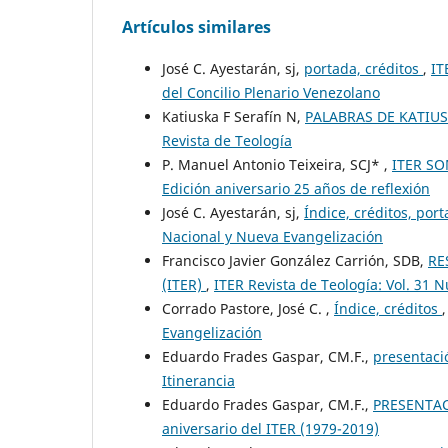
Artículos similares
José C. Ayestarán, sj,
portada, créditos
,
IT
del Concilio Plenario Venezolano
Katiuska F Serafín N,
PALABRAS DE KATIUS
Revista de Teología
P. Manuel Antonio Teixeira, SCJ* ,
ITER S
Edición aniversario 25 años de reflexión
José C. Ayestarán, sj,
Índice, créditos, por
Nacional y Nueva Evangelización
Francisco Javier González Carrión, SDB,
RE
(ITER)
,
ITER Revista de Teología: Vol. 31 
Corrado Pastore, José C. ,
Índice, créditos
Evangelización
Eduardo Frades Gaspar, CM.F.,
presentac
Itinerancia
Eduardo Frades Gaspar, CM.F.,
PRESENTA
aniversario del ITER (1979-2019)