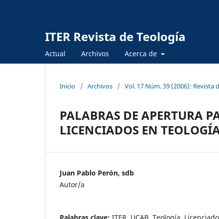
ITER Revista de Teología
Actual
Archivos
Acerca de
Inicio
/
Archivos
/
Vol. 17 Núm. 39 (2006): Revista 
PALABRAS DE APERTURA P
LICENCIADOS EN TEOLOGÍ
Juan Pablo Perón, sdb
Autor/a
Palabras clave:
ITER, UCAB, Teología, Licenciado