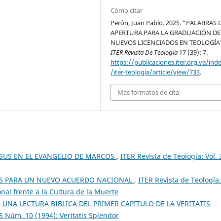
Cómo citar
Perón, Juan Pablo. 2025. “PALABRAS 
APERTURA PARA LA GRADUACIÓN DE
NUEVOS LICENCIADOS EN TEOLOGÍA
ITER Revista De Teología
17 (39): 7.
https://publicaciones.iter.org.ve/ind
/iter-teologia/article/view/733
.
Más formatos de cita
ESUS EN EL EVANGELIO DE MARCOS
,
ITER Revista de Teología: Vol. 
AS PARA UN NUEVO ACUERDO NACIONAL
,
ITER Revista de Teología:
nal frente a la Cultura de la Muerte
 UNA LECTURA BIBLICA DEL PRIMER CAPITULO DE LA VERITATIS
 5 Núm. 10 (1994): Veritatis Splendor