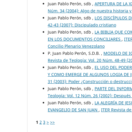
Juan Pablo Perón, sdb ,
APERTURA DE LA 
Núm. 34 (2004): Algo de nuestra historia y
Juan Pablo Perón, sdb ,
LOS DISCÍPULOS D
42-43 (2007): Discipulado cristiano
Juan Pablo Perón, sdb ,
LA BIBLIA QUE CO
EN LOS DOCUMENTOS CONCILIARES
,
ITE
Concilio Plenario Venezolano
P. Juan Pablo Perón, S.D.B. ,
MODELO DE I
Revista de Teología: Vol. 20 Núm. 48-49 (2
Juan Pablo Perón, sdb ,
EL USO DEL PODER
Y COMO EMERGE DE ALGUNOS LOGIA DE J
31 (2003): Poder ¿Construcción o destrucc
Juan Pablo Perón, sdb ,
PARTE DEL INFORM
Teología: Vol. 12 Núm. 26 (2002): Después
Juan Pablo Perón, sdb ,
LA ALEGRÍA DE JE
EVANGELIO DE SAN JUAN
,
ITER Revista de
1
2
3
>
>>