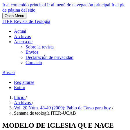
Ir al contenido principal
Ir al menú de navegación principal
Ir al pie
de página del sitio
Open Menu
ITER Revista de Teología
Actual
Archivos
Acerca de
Sobre la revista
Envíos
Declaración de privacidad
Contacto
Buscar
Registrarse
Entrar
Inicio
/
Archivos
/
Vol. 20 Núm. 48-49 (2009): Pablo de Tarso para hoy
/
Semana de teología ITER-UCAB
MODELO DE IGLESIA QUE NACE