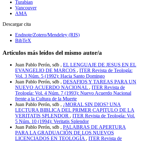
Turabian
Vancouver
AMA
Descargar cita
Endnote/Zotero/Mendeley (RIS)
BibTeX
Artículos más leídos del mismo autor/a
Juan Pablo Perón, sdb ,
EL LENGUAJE DE JESUS EN EL
EVANGELIO DE MARCOS
,
ITER Revista de Teología:
Vol. 3 Núm. 5 (1992): Hacia Santo Domingo
Juan Pablo Perón, sdb ,
DESAFIOS Y TAREAS PARA UN
NUEVO ACUERDO NACIONAL
,
ITER Revista de
Teología: Vol. 4 Núm. 7 (1993): Nuevo Acuerdo Nacional
frente a la Cultura de la Muerte
Juan Pablo Perón, sdb ,
¿MORAL SIN DIOS? UNA
LECTURA BIBLICA DEL PRIMER CAPITULO DE LA
VERITATIS SPLENDOR
,
ITER Revista de Teología: Vol.
5 Núm. 10 (1994): Veritatis Splendor
Juan Pablo Perón, sdb ,
PALABRAS DE APERTURA
PARA LA GRADUACIÓN DE LOS NUEVOS
LICENCIADOS EN TEOLOGÍA
,
ITER Revista de