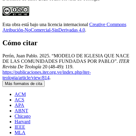
Esta obra está bajo una licencia internacional
Creative Commons
Atribución-NoComercial-SinDerivadas 4.0
.
Cómo citar
Perón, Juan Pablo. 2025. “MODELO DE IGLESIA QUE NACE
DE LAS COMUNIDADES FUNDADAS POR PABLO”.
ITER
Revista De Teología
20 (48-49): 119.
https://publicaciones.iter.org.ve/index.php/iter-
teologia/article/view/814
.
Más formatos de cita
ACM
ACS
APA
ABNT
Chicago
Harvard
IEEE
MLA