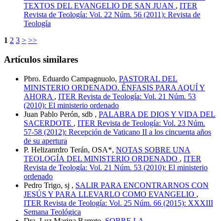
TEXTOS DEL EVANGELIO DE SAN JUAN
,
ITER
Revista de Teología: Vol. 22 Núm. 56 (2011): Revista de
Teología
1
2
3
>
>>
Artículos similares
Pbro. Eduardo Campagnuolo,
PASTORAL DEL
MINISTERIO ORDENADO. ÉNFASIS PARA AQUÍ Y
AHORA
,
ITER Revista de Teología: Vol. 21 Núm. 53
(2010): El ministerio ordenado
Juan Pablo Perón, sdb ,
PALABRA DE DIOS Y VIDA DEL
SACERDOTE
,
ITER Revista de Teología: Vol. 23 Núm.
57-58 (2012): Recepción de Vaticano II a los cincuenta años
de su apertura
P. Helizanrdro Terán, OSA*,
NOTAS SOBRE UNA
TEOLOGÍA DEL MINISTERIO ORDENADO
,
ITER
Revista de Teología: Vol. 21 Núm. 53 (2010): El ministerio
ordenado
Pedro Trigo, sj ,
SALIR PARA ENCONTRARNOS CON
JESÚS Y PARA LLEVARLO COMO EVANGELIO
,
ITER Revista de Teología: Vol. 25 Núm. 66 (2015): XXXIII
Semana Teológica
Dra. Luz Marina Barreto,
SOBRE LA