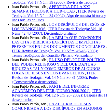
Teología: Vol. 17 Núm. 39 (2006): Revista de Teología
Juan Pablo Perón, sdb ,
APERTURA DE LA XXI
SEMANA TEOLÓGICA ITER-UCAB
,
ITER Revista de
Teología: Vol. 15 Núm. 34 (2004): Algo de nuestra historia y
unas huellas de Dios
Juan Pablo Perón, sdb ,
LOS DISCÍPULOS DE JESÚS EN
LOS EVANGELIOS
,
ITER Revista de Teología: Vol. 18
Núm. 42-43 (2007): Discipulado cristiano
Juan Pablo Perón, sdb ,
LA BIBLIA QUE COMPONEN
LAS CITAS BÍBLICAS EXPLÍCITAS E IMPLÍCITAS
PRESENTES EN LOS DOCUMENTOS CONCILIARES
,
ITER Revista de Teología: Vol. 19 Núm. 45-46 (2008):
Temas Teológicos del Concilio Plenario Venezolano
Juan Pablo Perón, sdb ,
EL USO DEL PODER POLÍTICO,
DEL PODER RELIGIOSO Y DEL QUE DAN LAS
RIQUEZAS TAL Y COMO EMERGE DE ALGUNOS
LOGIA DE JESÚS EN LOS EVANGELIOS
,
ITER
Revista de Teología: Vol. 14 Núm. 30-31 (2003): Poder
¿Construcción o destrucción?
Juan Pablo Perón, sdb ,
PARTE DEL INFORME
ACADÉMICO DEL ITER (CURSO 2000-2001)
,
ITER
Revista de Teología: Vol. 12 Núm. 26 (2002): Después del 11
de septiembre
Juan Pablo Perón, sdb ,
LA ALEGRÍA DE JESÚS
COMUNICADA A LOS DISCÍPULOS EN ALGUNOS