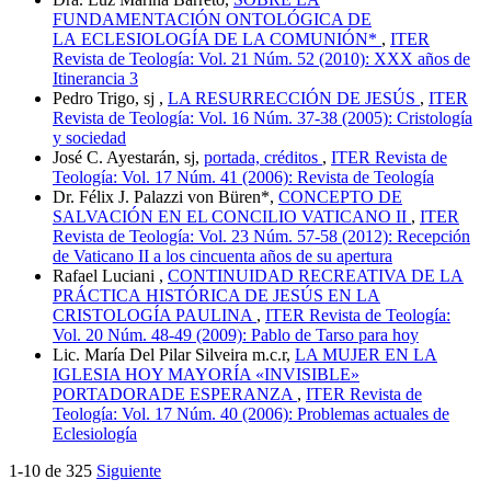
FUNDAMENTACIÓN ONTOLÓGICA DE
LA ECLESIOLOGÍA DE LA COMUNIÓN*
,
ITER
Revista de Teología: Vol. 21 Núm. 52 (2010): XXX años de
Itinerancia 3
Pedro Trigo, sj ,
LA RESURRECCIÓN DE JESÚS
,
ITER
Revista de Teología: Vol. 16 Núm. 37-38 (2005): Cristología
y sociedad
José C. Ayestarán, sj,
portada, créditos
,
ITER Revista de
Teología: Vol. 17 Núm. 41 (2006): Revista de Teología
Dr. Félix J. Palazzi von Büren*,
CONCEPTO DE
SALVACIÓN EN EL CONCILIO VATICANO II
,
ITER
Revista de Teología: Vol. 23 Núm. 57-58 (2012): Recepción
de Vaticano II a los cincuenta años de su apertura
Rafael Luciani ,
CONTINUIDAD RECREATIVA DE LA
PRÁCTICA HISTÓRICA DE JESÚS EN LA
CRISTOLOGÍA PAULINA
,
ITER Revista de Teología:
Vol. 20 Núm. 48-49 (2009): Pablo de Tarso para hoy
Lic. María Del Pilar Silveira m.c.r,
LA MUJER EN LA
IGLESIA HOY MAYORÍA «INVISIBLE»
PORTADORADE ESPERANZA
,
ITER Revista de
Teología: Vol. 17 Núm. 40 (2006): Problemas actuales de
Eclesiología
1-10 de 325
Siguiente