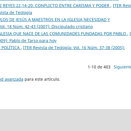
2 REYES 22,14-20: CONFLICTO ENTRE CARISMA Y PODER
,
ITER Revi
vista de Teología
ULOS DE JESÚS A MAESTROS EN LA IGLESIA NECESIDAD Y
Vol. 18 Núm. 42-43 (2007): Discipulado cristiano
GLESIA QUE NACE DE LAS COMUNIDADES FUNDADAS POR PABLO
,
009): Pablo de Tarso para hoy
Y POLÍTICA
,
ITER Revista de Teología: Vol. 16 Núm. 37-38 (2005):
1-10 de 403
Siguient
tud avanzada
para este artículo.