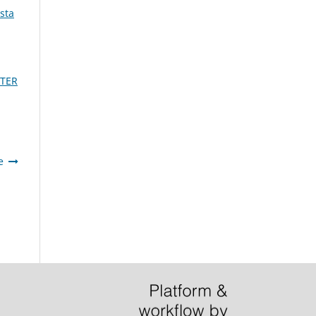
sta
ITER
e