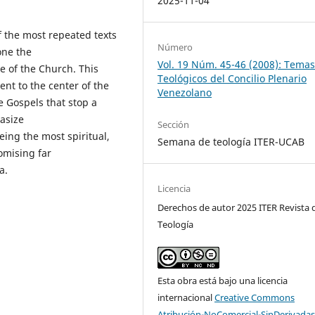
2025-11-04
of the most repeated texts
Número
one the
Vol. 19 Núm. 45-46 (2008): Tema
je of the Church. This
Teológicos del Concilio Plenario
ent to the center of the
Venezolano
he Gospels that stop a
asize
Sección
eing the most spiritual,
Semana de teología ITER-UCAB
omising far
la.
Licencia
Derechos de autor 2025 ITER Revista 
Teología
Esta obra está bajo una licencia
internacional
Creative Commons
Atribución-NoComercial-SinDerivadas