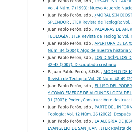
Juan Pablo Perón, sdb ,
DESAFIOS Y TARE
Vol. 4 Núm. 7 (1993): Nuevo Acuerdo Nacio
Juan Pablo Perón, sdb ,
¿MORAL SIN DIOS?
SPLENDOR
,
ITER Revista de Teología: Vol.
Juan Pablo Perón, sdb ,
PALABRAS DE APE
TEOLOGÍA
,
ITER Revista de Teología: Vol.
Juan Pablo Perón, sdb ,
APERTURA DE LA 
Núm. 34 (2004): Algo de nuestra historia y
Juan Pablo Perón, sdb ,
LOS DISCÍPULOS D
42-43 (2007): Discipulado cristiano
P. Juan Pablo Perón, S.D.B. ,
MODELO DE I
Revista de Teología: Vol. 20 Núm. 48-49 (2
Juan Pablo Perón, sdb ,
EL USO DEL PODER
Y COMO EMERGE DE ALGUNOS LOGIA DE J
31 (2003): Poder ¿Construcción o destrucc
Juan Pablo Perón, sdb ,
PARTE DEL INFORM
Teología: Vol. 12 Núm. 26 (2002): Después
Juan Pablo Perón, sdb ,
LA ALEGRÍA DE JE
EVANGELIO DE SAN JUAN
,
ITER Revista de