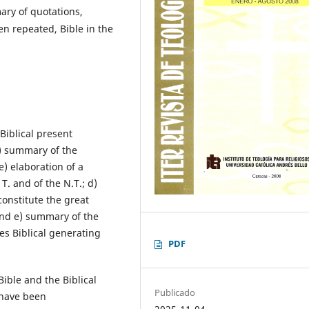
ary of quotations,
en repeated, Bible in the
 Biblical present
) summary of the
e) elaboration of a
T. and of the N.T.; d)
constitute the great
and e) summary of the
es Biblical generating
PDF
.
Bible and the Biblical
Publicado
y have been