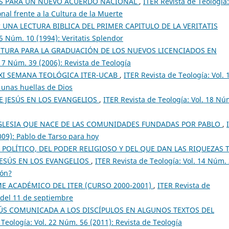
AS PARA UN NUEVO ACUERDO NACIONAL
,
ITER Revista de Teología:
nal frente a la Cultura de la Muerte
 UNA LECTURA BIBLICA DEL PRIMER CAPITULO DE LA VERITATIS
 5 Núm. 10 (1994): Veritatis Splendor
RTURA PARA LA GRADUACIÓN DE LOS NUEVOS LICENCIADOS EN
 17 Núm. 39 (2006): Revista de Teología
XXI SEMANA TEOLÓGICA ITER-UCAB
,
ITER Revista de Teología: Vol. 
 unas huellas de Dios
E JESÚS EN LOS EVANGELIOS
,
ITER Revista de Teología: Vol. 18 Nú
GLESIA QUE NACE DE LAS COMUNIDADES FUNDADAS POR PABLO
,
009): Pablo de Tarso para hoy
 POLÍTICO, DEL PODER RELIGIOSO Y DEL QUE DAN LAS RIQUEZAS 
ESÚS EN LOS EVANGELIOS
,
ITER Revista de Teología: Vol. 14 Núm. 
ión?
E ACADÉMICO DEL ITER (CURSO 2000-2001)
,
ITER Revista de
 del 11 de septiembre
SÚS COMUNICADA A LOS DISCÍPULOS EN ALGUNOS TEXTOS DEL
 Teología: Vol. 22 Núm. 56 (2011): Revista de Teología