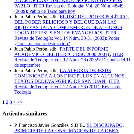
NACE DE LAS COMUNIDADES FUNDADAS POR
PABLO
,
ITER Revista de Teología: Vol. 20 Núm. 48-49
(2009): Pablo de Tarso para hoy
Juan Pablo Perón, sdb ,
EL USO DEL PODER POLÍTICO,
DEL PODER RELIGIOSO Y DEL QUE DAN LAS
RIQUEZAS TAL Y COMO EMERGE DE ALGUNOS
LOGIA DE JESÚS EN LOS EVANGELIOS
,
ITER
Revista de Teología: Vol. 14 Núm. 30-31 (2003): Poder
¿Construcción o destrucción?
Juan Pablo Perón, sdb ,
PARTE DEL INFORME
ACADÉMICO DEL ITER (CURSO 2000-2001)
,
ITER
Revista de Teología: Vol. 12 Núm. 26 (2002): Después del 11
de septiembre
Juan Pablo Perón, sdb ,
LA ALEGRÍA DE JESÚS
COMUNICADA A LOS DISCÍPULOS EN ALGUNOS
TEXTOS DEL EVANGELIO DE SAN JUAN
,
ITER
Revista de Teología: Vol. 22 Núm. 56 (2011): Revista de
Teología
1
2
3
>
>>
Artículos similares
P. Francisco Javier González, S.D.B.,
EL DISCIUPADO,
PRIMICIA DE LA CONSUMACIÓN DE LA OBRA