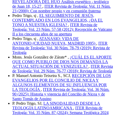
REVELADORA DEL HUO Análisis exegético - teológico
de Juan 18, 15-27
,
ITER Revista de Teología: Vol. 11 Núm.
23 (2000): Con nombre propio y en comunión fraterna
Pedro Trigo, sj ,
EL SEGUIMIENTO DE JESÚS,
CONTEMPLADO EN LOS EVANGELIOS, ¿DA EL
TONO A NUESTRA IGLESIA?
,
ITER Revista de
Teología: Vol. 23 Núm. 57-58 (2012): Recepción de Vaticano
II a los cincuenta años de su apertura
Pedro Trigo, sj ,
ATANASIO: VIDA DE
ANTONIO (CIUDAD NUEVA, MADRID 1995)
,
ITER
Revista de Teología: Vol. 30 Núm. 78-79 (2019): Revista de
Teología
Mons. Jesús González de Zárate* ,
¿CUÁL ES EL APORTE
QUE COMO PUEBLO DE DIOS NOS DEMANDA LA
ACTUAL SITUACIÓN DE VENEZUELA?
,
ITER Revista
de Teología: Vol. 29 Núm. 76-77 (2018): Revista de Teología
P. Manuel Antonio Teixeira S., SCJ,
RECEPCIÓN DE LOS
EVANGELIOS POR EL CONCILIO DE NICEA Y
ALGUNOS ELEMENTOS DE SU INFLUENCIA POR
LA TEOLOGÍA
,
ITER Revista de Teología: Vol. 36 Núm.
90 (2025): Historia y vigencia del Concilio de Nicea y de
Santo Tomás de Aquino
P. Pedro Trigo, SJ,
LA SINODALIDAD DESDE LA
TEOLOGÍA LATINOAMRICANA
,
ITER Revista de
Teología: Vol. 35 Núm. 87 (2024): Semana Teológica 2024