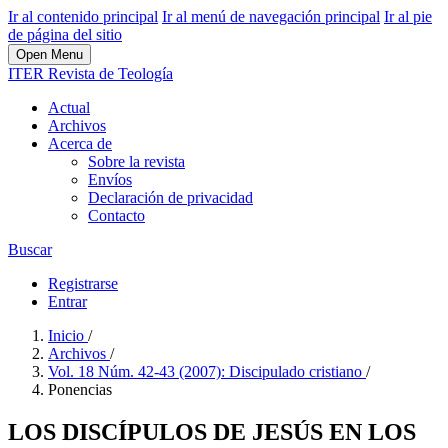
Ir al contenido principal
Ir al menú de navegación principal
Ir al pie
de página del sitio
Open Menu
ITER Revista de Teología
Actual
Archivos
Acerca de
Sobre la revista
Envíos
Declaración de privacidad
Contacto
Buscar
Registrarse
Entrar
Inicio
/
Archivos
/
Vol. 18 Núm. 42-43 (2007): Discipulado cristiano
/
Ponencias
LOS DISCÍPULOS DE JESÚS EN LOS