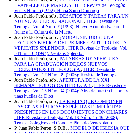
EVANGELIO DE MARCOS
,
ITER Revista de Teología:
Vol. 3 Núm. 5 (1992): Hacia Santo Domingo
Juan Pablo Perón, sdb ,
DESAFIOS Y TAREAS PARA UN
NUEVO ACUERDO NACIONAL
,
ITER Revista de
Teología: Vol. 4 Núm. 7 (1993): Nuevo Acuerdo Nacional
frente a la Cultura de la Muerte
Juan Pablo Perón, sdb ,
¿MORAL SIN DIOS? UNA
LECTURA BIBLICA DEL PRIMER CAPITULO DE LA
VERITATIS SPLENDOR
,
ITER Revista de Teología: Vol.
5 Núm. 10 (1994): Veritatis Splendor
Juan Pablo Perón, sdb ,
PALABRAS DE APERTURA
PARA LA GRADUACIÓN DE LOS NUEVOS
LICENCIADOS EN TEOLOGÍA
,
ITER Revista de
Teología: Vol. 17 Núm. 39 (2006): Revista de Teología
Juan Pablo Perón, sdb ,
APERTURA DE LA XXI
SEMANA TEOLÓGICA ITER-UCAB
,
ITER Revista de
Teología: Vol. 15 Núm. 34 (2004): Algo de nuestra historia y
unas huellas de Dios
Juan Pablo Perón, sdb ,
LA BIBLIA QUE COMPONEN
LAS CITAS BÍBLICAS EXPLÍCITAS E IMPLÍCITAS
PRESENTES EN LOS DOCUMENTOS CONCILIARES
,
ITER Revista de Teología: Vol. 19 Núm. 45-46 (2008):
Temas Teológicos del Concilio Plenario Venezolano
P. Juan Pablo Perón, S.D.B. ,
MODELO DE IGLESIA QUE