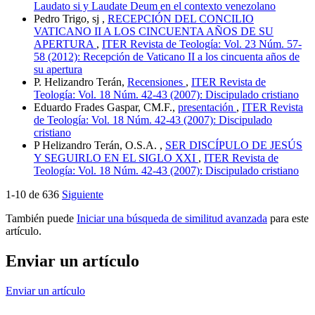
Laudato si y Laudate Deum en el contexto venezolano
Pedro Trigo, sj ,
RECEPCIÓN DEL CONCILIO
VATICANO II A LOS CINCUENTA AÑOS DE SU
APERTURA
,
ITER Revista de Teología: Vol. 23 Núm. 57-
58 (2012): Recepción de Vaticano II a los cincuenta años de
su apertura
P. Helizandro Terán,
Recensiones
,
ITER Revista de
Teología: Vol. 18 Núm. 42-43 (2007): Discipulado cristiano
Eduardo Frades Gaspar, CM.F.,
presentación
,
ITER Revista
de Teología: Vol. 18 Núm. 42-43 (2007): Discipulado
cristiano
P Helizandro Terán, O.S.A. ,
SER DISCÍPULO DE JESÚS
Y SEGUIRLO EN EL SIGLO XXI
,
ITER Revista de
Teología: Vol. 18 Núm. 42-43 (2007): Discipulado cristiano
1-10 de 636
Siguiente
También puede
Iniciar una búsqueda de similitud avanzada
para este
artículo.
Enviar un artículo
Enviar un artículo