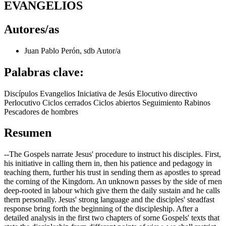
EVANGELIOS
Autores/as
Juan Pablo Perón, sdb
Autor/a
Palabras clave:
Discípulos Evangelios Iniciativa de Jesús Elocutivo directivo
Perlocutivo Ciclos cerrados Ciclos abiertos Seguimiento Rabinos
Pescadores de hombres
Resumen
--The Gospels narrate Jesus' procedure to instruct his disciples. First,
his initiative in calling thern in, then his patience and pedagogy in
teaching thern, further his trust in sending thern as apostles to spread
the corning of the Kingdorn. An unknown passes by the side of rnen
deep-rooted in labour which give thern the daily sustain and he calls
thern personally. Jesus' strong language and the disciples' steadfast
response bring forth the beginning of the discipleship. After a
detailed analysis in the first two chapters of sorne Gospels' texts that