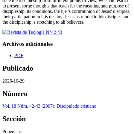
state the discipleship frorn different points of view, we shall restrict
to present sorne thoughts that reach far the rneaning and purpose of
discipleship, its conditions, the lije 's cornrnunion of Jesus' disciples,
their participation in h,is destiny, Jesus as rnodel to his disciples and
the discipleship 's stretching to ali believers.
Archivos adicionales
PDF
Publicado
2025-10-29
Número
Vol. 18 Núm. 42-43 (2007): Discipulado cristiano
Sección
Ponencias