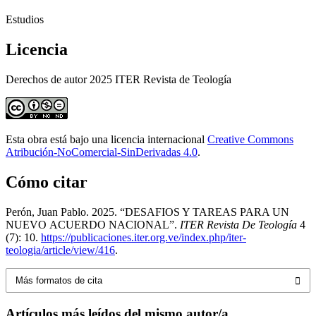
Estudios
Licencia
Derechos de autor 2025 ITER Revista de Teología
Esta obra está bajo una licencia internacional
Creative Commons
Atribución-NoComercial-SinDerivadas 4.0
.
Cómo citar
Perón, Juan Pablo. 2025. “DESAFIOS Y TAREAS PARA UN
NUEVO ACUERDO NACIONAL”.
ITER Revista De Teología
4
(7): 10.
https://publicaciones.iter.org.ve/index.php/iter-
teologia/article/view/416
.
Más formatos de cita
Artículos más leídos del mismo autor/a