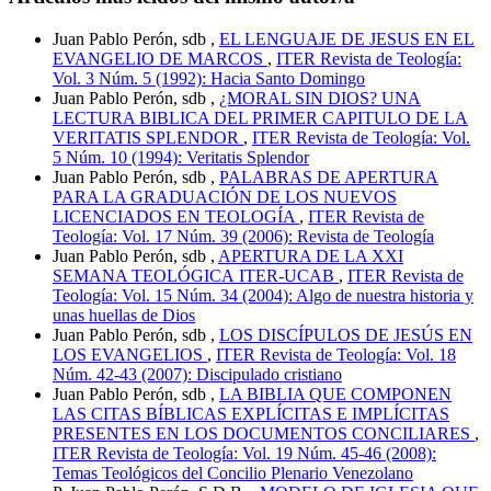
Juan Pablo Perón, sdb ,
EL LENGUAJE DE JESUS EN EL
EVANGELIO DE MARCOS
,
ITER Revista de Teología:
Vol. 3 Núm. 5 (1992): Hacia Santo Domingo
Juan Pablo Perón, sdb ,
¿MORAL SIN DIOS? UNA
LECTURA BIBLICA DEL PRIMER CAPITULO DE LA
VERITATIS SPLENDOR
,
ITER Revista de Teología: Vol.
5 Núm. 10 (1994): Veritatis Splendor
Juan Pablo Perón, sdb ,
PALABRAS DE APERTURA
PARA LA GRADUACIÓN DE LOS NUEVOS
LICENCIADOS EN TEOLOGÍA
,
ITER Revista de
Teología: Vol. 17 Núm. 39 (2006): Revista de Teología
Juan Pablo Perón, sdb ,
APERTURA DE LA XXI
SEMANA TEOLÓGICA ITER-UCAB
,
ITER Revista de
Teología: Vol. 15 Núm. 34 (2004): Algo de nuestra historia y
unas huellas de Dios
Juan Pablo Perón, sdb ,
LOS DISCÍPULOS DE JESÚS EN
LOS EVANGELIOS
,
ITER Revista de Teología: Vol. 18
Núm. 42-43 (2007): Discipulado cristiano
Juan Pablo Perón, sdb ,
LA BIBLIA QUE COMPONEN
LAS CITAS BÍBLICAS EXPLÍCITAS E IMPLÍCITAS
PRESENTES EN LOS DOCUMENTOS CONCILIARES
,
ITER Revista de Teología: Vol. 19 Núm. 45-46 (2008):
Temas Teológicos del Concilio Plenario Venezolano