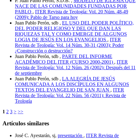
P. Juan Pablo Perón, S.D.B. ,
MODELO DE IGLESIA QUE
NACE DE LAS COMUNIDADES FUNDADAS POR
PABLO
,
ITER Revista de Teología: Vol. 20 Núm. 48-49
(2009): Pablo de Tarso para hoy
Juan Pablo Perón, sdb ,
EL USO DEL PODER POLÍTICO,
DEL PODER RELIGIOSO Y DEL QUE DAN LAS
RIQUEZAS TAL Y COMO EMERGE DE ALGUNOS
LOGIA DE JESÚS EN LOS EVANGELIOS
,
ITER
Revista de Teología: Vol. 14 Núm. 30-31 (2003): Poder
¿Construcción o destrucción?
Juan Pablo Perón, sdb ,
PARTE DEL INFORME
ACADÉMICO DEL ITER (CURSO 2000-2001)
,
ITER
Revista de Teología: Vol. 12 Núm. 26 (2002): Después del 11
de septiembre
Juan Pablo Perón, sdb ,
LA ALEGRÍA DE JESÚS
COMUNICADA A LOS DISCÍPULOS EN ALGUNOS
TEXTOS DEL EVANGELIO DE SAN JUAN
,
ITER
Revista de Teología: Vol. 22 Núm. 56 (2011): Revista de
Teología
1
2
3
>
>>
Artículos similares
José C. Ayestarán, sj,
presentación
,
ITER Revista de