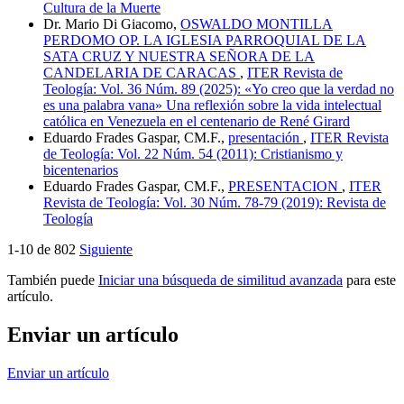
Cultura de la Muerte
Dr. Mario Di Giacomo,
OSWALDO MONTILLA
PERDOMO OP. LA IGLESIA PARROQUIAL DE LA
SATA CRUZ Y NUESTRA SEÑORA DE LA
CANDELARIA DE CARACAS
,
ITER Revista de
Teología: Vol. 36 Núm. 89 (2025): «Yo creo que la verdad no
es una palabra vana» Una reflexión sobre la vida intelectual
católica en Venezuela en el centenario de René Girard
Eduardo Frades Gaspar, CM.F.,
presentación
,
ITER Revista
de Teología: Vol. 22 Núm. 54 (2011): Cristianismo y
bicentenarios
Eduardo Frades Gaspar, CM.F.,
PRESENTACION
,
ITER
Revista de Teología: Vol. 30 Núm. 78-79 (2019): Revista de
Teología
1-10 de 802
Siguiente
También puede
Iniciar una búsqueda de similitud avanzada
para este
artículo.
Enviar un artículo
Enviar un artículo