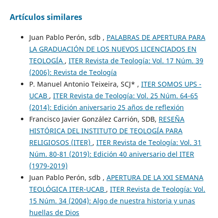
Artículos similares
Juan Pablo Perón, sdb ,
PALABRAS DE APERTURA PARA
LA GRADUACIÓN DE LOS NUEVOS LICENCIADOS EN
TEOLOGÍA
,
ITER Revista de Teología: Vol. 17 Núm. 39
(2006): Revista de Teología
P. Manuel Antonio Teixeira, SCJ* ,
ITER SOMOS UPS -
UCAB
,
ITER Revista de Teología: Vol. 25 Núm. 64-65
(2014): Edición aniversario 25 años de reflexión
Francisco Javier González Carrión, SDB,
RESEÑA
HISTÓRICA DEL INSTITUTO DE TEOLOGÍA PARA
RELIGIOSOS (ITER)
,
ITER Revista de Teología: Vol. 31
Núm. 80-81 (2019): Edición 40 aniversario del ITER
(1979-2019)
Juan Pablo Perón, sdb ,
APERTURA DE LA XXI SEMANA
TEOLÓGICA ITER-UCAB
,
ITER Revista de Teología: Vol.
15 Núm. 34 (2004): Algo de nuestra historia y unas
huellas de Dios