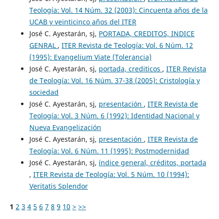
Teología: Vol. 14 Núm. 32 (2003): Cincuenta años de la
UCAB y veinticinco años del ITER
José C. Ayestarán, sj,
PORTADA, CREDITOS, INDICE
GENRAL
,
ITER Revista de Teología: Vol. 6 Núm. 12
(1995): Evangelium Viate (Tolerancia)
José C. Ayestarán, sj,
portada, crediticos
,
ITER Revista
de Teología: Vol. 16 Núm. 37-38 (2005): Cristología y
sociedad
José C. Ayestarán, sj,
presentación
,
ITER Revista de
Teología: Vol. 3 Núm. 6 (1992): Identidad Nacional y
Nueva Evangelización
José C. Ayestarán, sj,
presentación
,
ITER Revista de
Teología: Vol. 6 Núm. 11 (1995): Postmodernidad
José C. Ayestarán, sj,
índice general, créditos, portada
,
ITER Revista de Teología: Vol. 5 Núm. 10 (1994):
Veritatis Splendor
1
2
3
4
5
6
7
8
9
10
>
>>