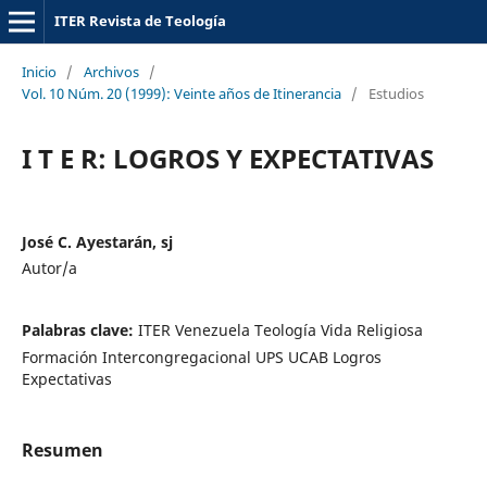
ITER Revista de Teología
Inicio
/
Archivos
/
Vol. 10 Núm. 20 (1999): Veinte años de Itinerancia
/
Estudios
I T E R: LOGROS Y EXPECTATIVAS
José C. Ayestarán, sj
Autor/a
Palabras clave:
ITER Venezuela Teología Vida Religiosa
Formación Intercongregacional UPS UCAB Logros
Expectativas
Resumen