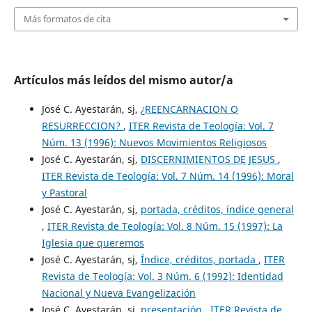
Más formatos de cita
Artículos más leídos del mismo autor/a
José C. Ayestarán, sj,
¿REENCARNACION O
RESURRECCION?
,
ITER Revista de Teología: Vol. 7
Núm. 13 (1996): Nuevos Movimientos Religiosos
José C. Ayestarán, sj,
DISCERNIMIENTOS DE JESUS
,
ITER Revista de Teología: Vol. 7 Núm. 14 (1996): Moral
y Pastoral
José C. Ayestarán, sj,
portada, créditos, índice general
,
ITER Revista de Teología: Vol. 8 Núm. 15 (1997): La
Iglesia que queremos
José C. Ayestarán, sj,
Índice, créditos, portada
,
ITER
Revista de Teología: Vol. 3 Núm. 6 (1992): Identidad
Nacional y Nueva Evangelización
José C. Ayestarán, sj,
presentación
,
ITER Revista de