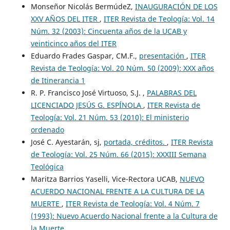
Monseñor Nicolás BermúdeZ,
INAUGURACIÓN DE LOS
XXV AÑOS DEL ITER
,
ITER Revista de Teología: Vol. 14
Núm. 32 (2003): Cincuenta años de la UCAB y
veinticinco años del ITER
Eduardo Frades Gaspar, CM.F.,
presentación
,
ITER
Revista de Teología: Vol. 20 Núm. 50 (2009): XXX años
de Itinerancia 1
R. P. Francisco José Virtuoso, S.J. ,
PALABRAS DEL
LICENCIADO JESÚS G. ESPÍNOLA
,
ITER Revista de
Teología: Vol. 21 Núm. 53 (2010): El ministerio
ordenado
José C. Ayestarán, sj,
portada, créditos.
,
ITER Revista
de Teología: Vol. 25 Núm. 66 (2015): XXXIII Semana
Teológica
Maritza Barrios Yaselli, Vice-Rectora UCAB,
NUEVO
ACUERDO NACIONAL FRENTE A LA CULTURA DE LA
MUERTE
,
ITER Revista de Teología: Vol. 4 Núm. 7
(1993): Nuevo Acuerdo Nacional frente a la Cultura de
la Muerte