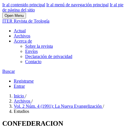
Ir al contenido principal
Ir al menú de navegación principal
Ir al pie
de página del sitio
Open Menu
ITER Revista de Teología
Actual
Archivos
Acerca de
Sobre la revista
Envíos
Declaración de privacidad
Contacto
Buscar
Registrarse
Entrar
Inicio
/
Archivos
/
Vol. 2 Núm. 4 (1991): La Nueva Evangelización
/
Estudios
CONFEDERACION