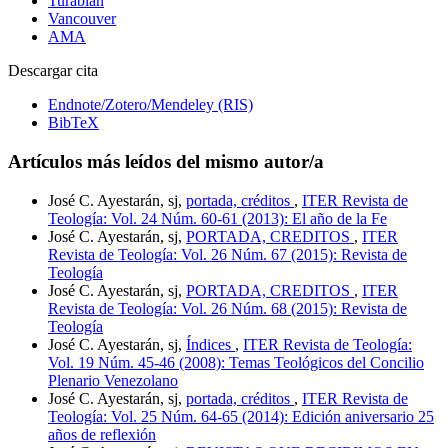
Turabian
Vancouver
AMA
Descargar cita
Endnote/Zotero/Mendeley (RIS)
BibTeX
Artículos más leídos del mismo autor/a
José C. Ayestarán, sj,
portada, créditos
,
ITER Revista de
Teología: Vol. 24 Núm. 60-61 (2013): El año de la Fe
José C. Ayestarán, sj,
PORTADA, CREDITOS
,
ITER
Revista de Teología: Vol. 26 Núm. 67 (2015): Revista de
Teología
José C. Ayestarán, sj,
PORTADA, CREDITOS
,
ITER
Revista de Teología: Vol. 26 Núm. 68 (2015): Revista de
Teología
José C. Ayestarán, sj,
Índices
,
ITER Revista de Teología:
Vol. 19 Núm. 45-46 (2008): Temas Teológicos del Concilio
Plenario Venezolano
José C. Ayestarán, sj,
portada, créditos
,
ITER Revista de
Teología: Vol. 25 Núm. 64-65 (2014): Edición aniversario 25
años de reflexión