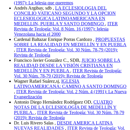
(1997): La Iglesia que queremos
Andrés Argibay, sdb ,
LA ECLESIOLOGIA DEL
CONCILIO VATICANO SEGUNDO Y LA OPCION
ECLESIOLOGICA LATINOAMERICANA EN
MEDELLIN, PUEBLA Y SANTO DOMINGO
,
ITER
Revista de Teología: Vol. 8 Núm. 16 (1997): Iglesia
Venezolana hacia el 2000
Cardenal Baltazar Enrique Porras Cardozo ,
PROPUESTAS
SOBRE LA REALIDAD EN MEDELLÍN Y EN PUEBLA
,
ITER Revista de Teología: Vol. 30 Núm. 78-79 (2019):
Revista de Teología
Francisco Javier González C., SDB,
JUICIO SOBRE LA
REALIDAD DESDE LA VISIÓN CRISTIANA EN
MEDELLÍN Y EN PUEBLA
,
ITER Revista de Teología:
Vol. 30 Núm. 78-79 (2019): Revista de Teología
Wagner Rafael Suárez,sj,
IGLESIA
LATINOAMERICANA: CAMINO A SANTO DOMINGO
,
ITER Revista de Teología: Vol. 2 Núm. 4 (1991): La Nueva
Evangelización
Antonio Diego Hernández Rodríguez OD,
CUATRO
NOTAS DE LA ECLESIOLOGÍA DE MEDELLÍN Y
PUEBLA.
,
ITER Revista de Teología: Vol. 30 Núm. 78-79
(2019): Revista de Teología
Dr. Luis Rivero Salas ,
DESDE AMERICA LATINA
NUEVAS REALIDADES
,
ITER Revista de Teología: Vol.