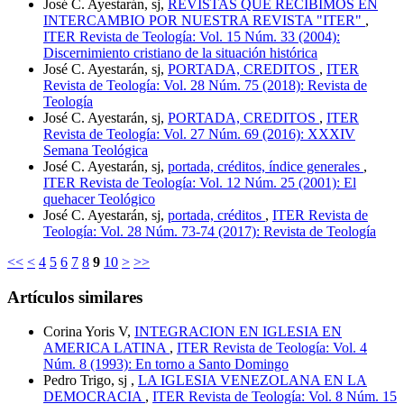
José C. Ayestarán, sj,
REVISTAS QUE RECIBIMOS EN
INTERCAMBIO POR NUESTRA REVISTA "ITER"
,
ITER Revista de Teología: Vol. 15 Núm. 33 (2004):
Discernimiento cristiano de la situación histórica
José C. Ayestarán, sj,
PORTADA, CREDITOS
,
ITER
Revista de Teología: Vol. 28 Núm. 75 (2018): Revista de
Teología
José C. Ayestarán, sj,
PORTADA, CREDITOS
,
ITER
Revista de Teología: Vol. 27 Núm. 69 (2016): XXXIV
Semana Teológica
José C. Ayestarán, sj,
portada, créditos, índice generales
,
ITER Revista de Teología: Vol. 12 Núm. 25 (2001): El
quehacer Teológico
José C. Ayestarán, sj,
portada, créditos
,
ITER Revista de
Teología: Vol. 28 Núm. 73-74 (2017): Revista de Teología
<<
<
4
5
6
7
8
9
10
>
>>
Artículos similares
Corina Yoris V,
INTEGRACION EN IGLESIA EN
AMERICA LATINA
,
ITER Revista de Teología: Vol. 4
Núm. 8 (1993): En torno a Santo Domingo
Pedro Trigo, sj ,
LA IGLESIA VENEZOLANA EN LA
DEMOCRACIA
,
ITER Revista de Teología: Vol. 8 Núm. 15