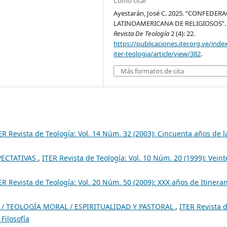
Cómo citar
Ayestarán, José C. 2025. “CONFEDER
LATINOAMERICANA DE RELIGIOSOS”
Revista De Teología
2 (4): 22.
https://publicaciones.iter.org.ve/inde
iter-teologia/article/view/382
.
Más formatos de cita
ER Revista de Teología: Vol. 14 Núm. 32 (2003): Cincuenta años de l
XPECTATIVAS
,
ITER Revista de Teología: Vol. 10 Núm. 20 (1999): Veint
ER Revista de Teología: Vol. 20 Núm. 50 (2009): XXX años de Itinera
/ TEOLOGÍA MORAL / ESPIRITUALIDAD Y PASTORAL
,
ITER Revista 
Filosofía