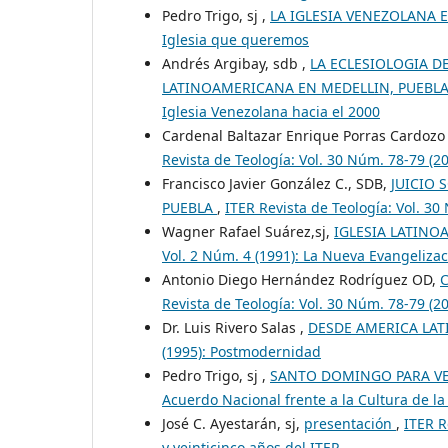
Pedro Trigo, sj ,
LA IGLESIA VENEZOLANA
Iglesia que queremos
Andrés Argibay, sdb ,
LA ECLESIOLOGIA D
LATINOAMERICANA EN MEDELLIN, PUEBL
Iglesia Venezolana hacia el 2000
Cardenal Baltazar Enrique Porras Cardozo
Revista de Teología: Vol. 30 Núm. 78-79 (20
Francisco Javier González C., SDB,
JUICIO 
PUEBLA
,
ITER Revista de Teología: Vol. 30
Wagner Rafael Suárez,sj,
IGLESIA LATIN
Vol. 2 Núm. 4 (1991): La Nueva Evangeliza
Antonio Diego Hernández Rodríguez OD,
C
Revista de Teología: Vol. 30 Núm. 78-79 (20
Dr. Luis Rivero Salas ,
DESDE AMERICA LAT
(1995): Postmodernidad
Pedro Trigo, sj ,
SANTO DOMINGO PARA V
Acuerdo Nacional frente a la Cultura de l
José C. Ayestarán, sj,
presentación
,
ITER R
y veinticinco años del ITER