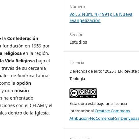
Número
Vol. 2 Núm. 4 (1991): La Nueva
Evangelización
Sección
e la
Confederación
Estudios
u fundación en 1959 por
a religiosa
en la región.
la Vida Religiosa
bajo el
Licencia
a través de su cercanía
Derechos de autor 2025 ITER Revista 
iales de América Latina.
Teología
 como la
opción
a
y una
misión
n ha enfrentado
Esta obra está bajo una licencia
aciones con el CELAM y el
internacional
Creative Commons
les dentro de la Iglesia.
Atribución-NoComercial-SinDerivadas