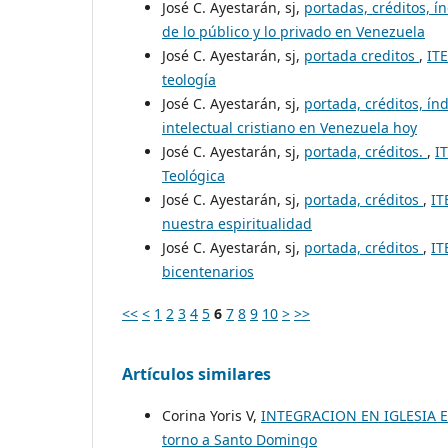
José C. Ayestarán, sj,
portadas, créditos, í
de lo público y lo privado en Venezuela
José C. Ayestarán, sj,
portada creditos
,
ITE
teología
José C. Ayestarán, sj,
portada, créditos, ín
intelectual cristiano en Venezuela hoy
José C. Ayestarán, sj,
portada, créditos.
,
I
Teológica
José C. Ayestarán, sj,
portada, créditos
,
IT
nuestra espiritualidad
José C. Ayestarán, sj,
portada, créditos
,
IT
bicentenarios
<<
<
1
2
3
4
5
6
7
8
9
10
>
>>
Artículos similares
Corina Yoris V,
INTEGRACION EN IGLESIA 
torno a Santo Domingo