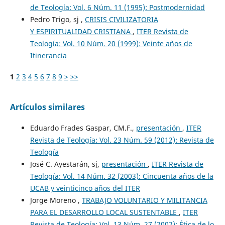
de Teología: Vol. 6 Núm. 11 (1995): Postmodernidad
Pedro Trigo, sj ,
CRISIS CIVILIZATORIA
Y ESPIRITUALIDAD CRISTIANA
,
ITER Revista de
Teología: Vol. 10 Núm. 20 (1999): Veinte años de
Itinerancia
1
2
3
4
5
6
7
8
9
>
>>
Artículos similares
Eduardo Frades Gaspar, CM.F.,
presentación
,
ITER
Revista de Teología: Vol. 23 Núm. 59 (2012): Revista de
Teología
José C. Ayestarán, sj,
presentación
,
ITER Revista de
Teología: Vol. 14 Núm. 32 (2003): Cincuenta años de la
UCAB y veinticinco años del ITER
Jorge Moreno ,
TRABAJO VOLUNTARIO Y MILITANCIA
PARA EL DESARROLLO LOCAL SUSTENTABLE
,
ITER
Revista de Teología: Vol. 13 Núm. 27 (2002): Ética de lo