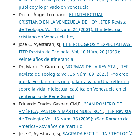
público y lo privado en Venezuela
Doctor Ángel Lombardi,
EL INTELECTUAL
CRISTIANO EN LA VENEZUELA DE HOY
,
ITER Revista
de Teología: Vol. 12 Núm. 24 (2001): El intelectual
cristiano en Venezuela hoy
José C. Ayestarán, sj,
I T E R: LOGROS Y EXPECTATIVAS
,
ITER Revista de Teología: Vol. 10 Núm. 20 (1999):
Veinte años de Itinerancia
Dr. Mario Di Giacomo,
NORMAS DE LA REVISTA
,
ITER
Revista de Teología: Vol. 36 Núm. 89 (2025): «Yo creo
que la verdad no es una palabra vana» Una reflexión
sobre la vida intelectual católica en Venezuela en el
centenario de René Girard
Eduardo Frades Gaspar, CM.F.,
"SAN ROMERO DE
AMÉRICA, PASTOR Y MÁRTIR NUESTRO"
,
ITER Revista
de Teología: Vol. 16 Núm. 36 (2005): «San Romero de
América» XXV años de martirio
José C. Ayestarán, sj,
SAGRADA ESCRITURA / TEOLOGÍA