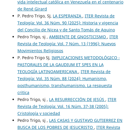
vida intelectual católica en Venezuela en el centenario
de René Girard
P. Pedro Trigo, SJ,
LA ESPERANZA
,
ITER Revista de
Teología: Vol. 36 Núm. 90 (2025): Historia y vigencia
del Concilio de Nicea y de Santo Tomás de Aquino
Pedro Trigo, sj ,
AMBIENTE DE GNOSTICISMO
,
ITER
Revista de Teología: Vol. 7 Núm. 13 (1996): Nuevos
Movimientos Religiosos
P. Pedro Trigo SJ,
IMPLICACIONES METODOLÓGICO -
PASTORALES DE LA GAUDIUM ET SPES EN LA
TEOLOGÍA LATINOAMERICANA
,
ITER Revista de
Teología: Vol. 35 Núm. 88 (2024): Humanismo,
posthumanismo, transhumanismo. La respuesta
critica
Pedro Trigo, sj ,
LA RESURRECCIÓN DE JESÚS
,
ITER
Revista de Teología: Vol. 16 Núm. 37-38 (2005):
Cristología y sociedad
Pedro Trigo, sj ,
LAS CASAS Y GUSTAVO GUTIERREZ EN
BUSCA DE LOS POBRES DE JESUCRISTO
,
ITER Revista