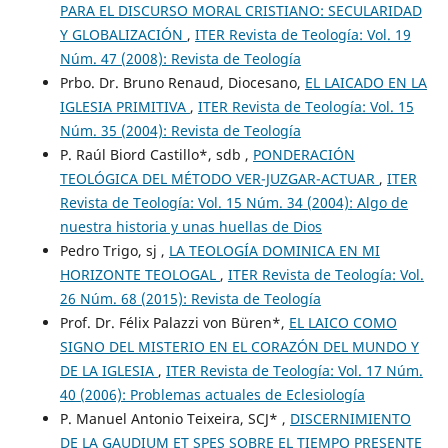
PARA EL DISCURSO MORAL CRISTIANO: SECULARIDAD
Y GLOBALIZACIÓN
,
ITER Revista de Teología: Vol. 19
Núm. 47 (2008): Revista de Teología
Prbo. Dr. Bruno Renaud, Diocesano,
EL LAICADO EN LA
IGLESIA PRIMITIVA
,
ITER Revista de Teología: Vol. 15
Núm. 35 (2004): Revista de Teología
P. Raúl Biord Castillo*, sdb ,
PONDERACIÓN
TEOLÓGICA DEL MÉTODO VER-JUZGAR-ACTUAR
,
ITER
Revista de Teología: Vol. 15 Núm. 34 (2004): Algo de
nuestra historia y unas huellas de Dios
Pedro Trigo, sj ,
LA TEOLOGÍA DOMINICA EN MI
HORIZONTE TEOLOGAL
,
ITER Revista de Teología: Vol.
26 Núm. 68 (2015): Revista de Teología
Prof. Dr. Félix Palazzi von Büren*,
EL LAICO COMO
SIGNO DEL MISTERIO EN EL CORAZÓN DEL MUNDO Y
DE LA IGLESIA
,
ITER Revista de Teología: Vol. 17 Núm.
40 (2006): Problemas actuales de Eclesiología
P. Manuel Antonio Teixeira, SCJ* ,
DISCERNIMIENTO
DE LA GAUDIUM ET SPES SOBRE EL TIEMPO PRESENTE