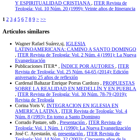
Y ESPIRITUALIDAD CRISTIANA
,
ITER Revista de
Teología: Vol. 10 Núm. 20 (1999): Veinte años de Itinerancia
1
2
3
4
5
6
7
8
9
>
>>
Artículos similares
Wagner Rafael Suárez,sj,
IGLESIA
LATINOAMERICANA: CAMINO A SANTO DOMINGO
,
ITER Revista de Teología: Vol. 2 Núm. 4 (1991): La Nueva
Evangelización
Publicaciones ITER* ,
ÍNDICE POR AUTORES
,
ITER
Revista de Teología: Vol. 25 Núm. 64-65 (2014): Edición
aniversario 25 años de reflexión
Cardenal Baltazar Enrique Porras Cardozo ,
PROPUESTAS
SOBRE LA REALIDAD EN MEDELLÍN Y EN PUEBLA
,
ITER Revista de Teología: Vol. 30 Núm. 78-79 (2019):
Revista de Teología
Corina Yoris V,
INTEGRACION EN IGLESIA EN
AMERICA LATINA
,
ITER Revista de Teología: Vol. 4
Núm. 8 (1993): En torno a Santo Domingo
Corrado Pastare, sdb ,
Presentación
,
ITER Revista de
Teología: Vol. 1 Núm. 1 (1990): La Nueva Evangelización
José C. Ayestarán, sj,
presentación
,
ITER Revista de
Teología: Vol. 14 Núm. 32 (2003): Cincuenta años de la