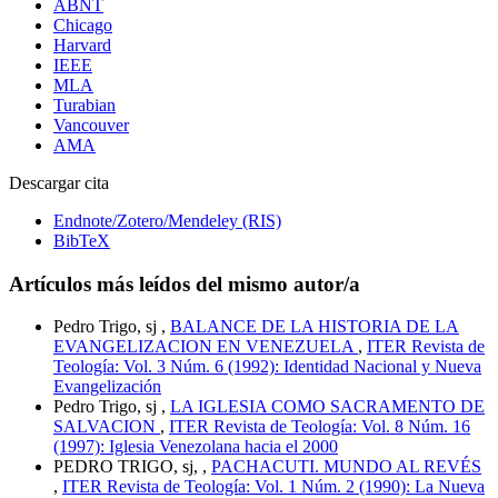
ABNT
Chicago
Harvard
IEEE
MLA
Turabian
Vancouver
AMA
Descargar cita
Endnote/Zotero/Mendeley (RIS)
BibTeX
Artículos más leídos del mismo autor/a
Pedro Trigo, sj ,
BALANCE DE LA HISTORIA DE LA
EVANGELIZACION EN VENEZUELA
,
ITER Revista de
Teología: Vol. 3 Núm. 6 (1992): Identidad Nacional y Nueva
Evangelización
Pedro Trigo, sj ,
LA IGLESIA COMO SACRAMENTO DE
SALVACION
,
ITER Revista de Teología: Vol. 8 Núm. 16
(1997): Iglesia Venezolana hacia el 2000
PEDRO TRIGO, sj, ,
PACHACUTI. MUNDO AL REVÉS
,
ITER Revista de Teología: Vol. 1 Núm. 2 (1990): La Nueva