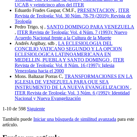
UCAB y veinticinco años del ITER
Eduardo Frades Gaspar, CM.F.,
PRESENTACION
,
ITER
Revista de Teología: Vol. 30 Núm. 78-79 (2019): Revista de
Teología
Pedro Trigo, sj ,
SANTO DOMINGO PARA VENEZUELA
,
ITER Revista de Teología: Vol. 4 Núm. 7 (1993): Nuevo
Acuerdo Nacional frente a la Cultura de la Muerte
Andrés Argibay, sdb ,
LA ECLESIOLOGIA DEL
CONCILIO VATICANO SEGUNDO Y LA OPCION
ECLESIOLOGICA LATINOAMERICANA EN
MEDELLIN, PUEBLA Y SANTO DOMINGO
,
ITER
Revista de Teología: Vol. 8 Núm. 16 (1997): Iglesia
Venezolana hacia el 2000
Mons. Baltazar Porras C,
TRANSFORMACIONES EN LA
IGLESIA DE VENEZUELA PARA QUE SEA
INSTRUMENTO DE LA NUEVA EVANGELIZACION
,
ITER Revista de Teología: Vol. 3 Núm. 6 (1992): Identidad
Nacional y Nueva Evangelización
1-10 de 598
Siguiente
También puede
Iniciar una búsqueda de similitud avanzada
para este
artículo.