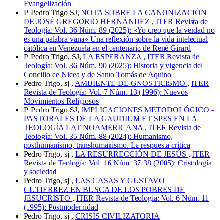
Evangelización
P. Pedro Trigo SJ,
NOTA SOBRE LA CANONIZACIÓN
DE JOSÉ GREGORIO HERNÁNDEZ
,
ITER Revista de
Teología: Vol. 36 Núm. 89 (2025): «Yo creo que la verdad no
es una palabra vana» Una reflexión sobre la vida intelectual
católica en Venezuela en el centenario de René Girard
P. Pedro Trigo, SJ,
LA ESPERANZA
,
ITER Revista de
Teología: Vol. 36 Núm. 90 (2025): Historia y vigencia del
Concilio de Nicea y de Santo Tomás de Aquino
Pedro Trigo, sj ,
AMBIENTE DE GNOSTICISMO
,
ITER
Revista de Teología: Vol. 7 Núm. 13 (1996): Nuevos
Movimientos Religiosos
P. Pedro Trigo SJ,
IMPLICACIONES METODOLÓGICO -
PASTORALES DE LA GAUDIUM ET SPES EN LA
TEOLOGÍA LATINOAMERICANA
,
ITER Revista de
Teología: Vol. 35 Núm. 88 (2024): Humanismo,
posthumanismo, transhumanismo. La respuesta critica
Pedro Trigo, sj ,
LA RESURRECCIÓN DE JESÚS
,
ITER
Revista de Teología: Vol. 16 Núm. 37-38 (2005): Cristología
y sociedad
Pedro Trigo, sj ,
LAS CASAS Y GUSTAVO
GUTIERREZ EN BUSCA DE LOS POBRES DE
JESUCRISTO
,
ITER Revista de Teología: Vol. 6 Núm. 11
(1995): Postmodernidad
Pedro Trigo, sj ,
CRISIS CIVILIZATORIA