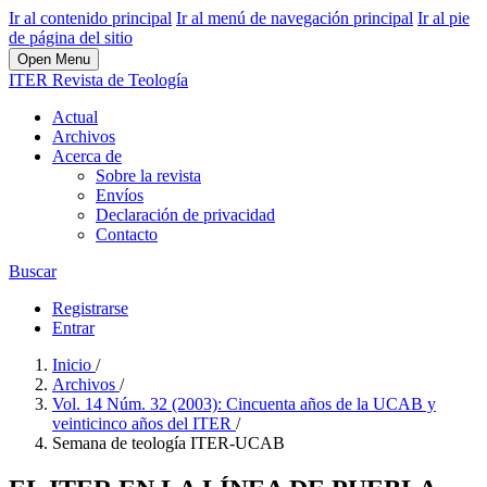
Ir al contenido principal
Ir al menú de navegación principal
Ir al pie
de página del sitio
Open Menu
ITER Revista de Teología
Actual
Archivos
Acerca de
Sobre la revista
Envíos
Declaración de privacidad
Contacto
Buscar
Registrarse
Entrar
Inicio
/
Archivos
/
Vol. 14 Núm. 32 (2003): Cincuenta años de la UCAB y
veinticinco años del ITER
/
Semana de teología ITER-UCAB